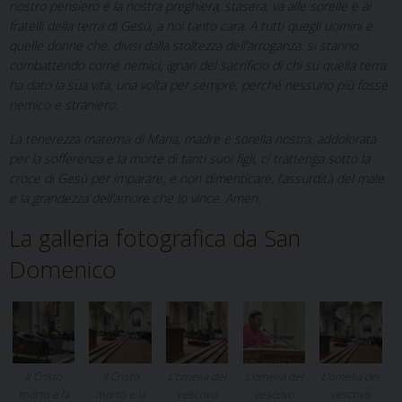
nostro pensiero e la nostra preghiera, stasera, va alle sorelle e ai
fratelli della terra di Gesù, a noi tanto cara. A tutti quegli uomini e
quelle donne che, divisi dalla stoltezza dell’arroganza, si stanno
combattendo come nemici, ignari del sacrificio di chi su quella terra
ha dato la sua vita, una volta per sempre, perché nessuno più fosse
nemico e straniero.
La tenerezza materna di Maria, madre e sorella nostra, addolorata
per la sofferenza e la morte di tanti suoi figli, ci trattenga sotto la
croce di Gesù per imparare, e non dimenticare, l’assurdità del male
e la grandezza dell’amore che lo vince. Amen.
La galleria fotografica da San
Domenico
Il Cristo
Il Cristo
L’omelia del
L’omelia del
L’omelia del
morto e la
morto e la
vescovo
vescovo
vescovo