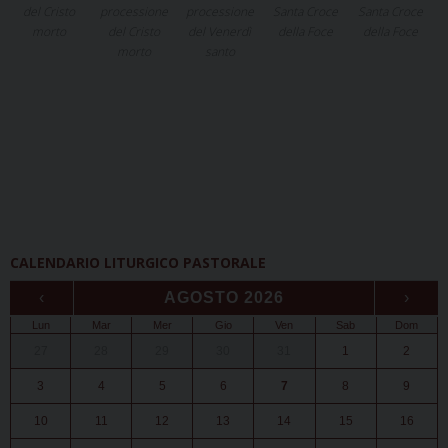
del Cristo
processione
processione
Santa Croce
Santa Croce
morto
del Cristo
del Venerdì
della Foce
della Foce
morto
santo
CALENDARIO LITURGICO PASTORALE
‹
AGOSTO 2026
›
Lun
Mar
Mer
Gio
Ven
Sab
Dom
27
28
29
30
31
1
2
3
4
5
6
7
8
9
10
11
12
13
14
15
16