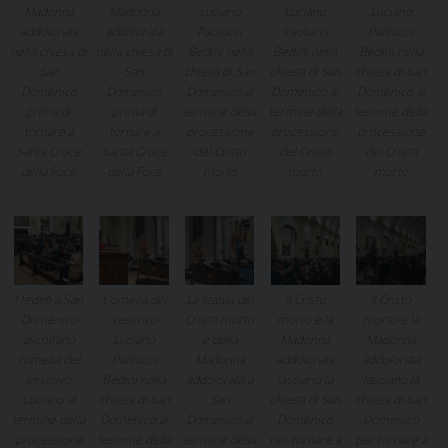
Madonna
Madonna
Luciano
Luciano
Luciano
addolorata
addolorata
Paolucci
Paolucci
Paolucci
nella chiesa di
nella chiesa di
Bedini nella
Bedini nella
Bedini nella
San
San
chiesa di San
chiesa di San
chiesa di San
Domenico
Domenico
Domenico al
Domenico al
Domenico al
prima di
prima di
termine della
termine della
termine della
tornare a
tornare a
processione
processione
processione
Santa Croce
Santa Croce
del Cristo
del Cristo
del Cristo
della Foce
della Foce
morto
morto
morto
I fedeli a San
L’omelia del
La statua del
Il Cristo
Il Cristo
Domenico
vescovo
Cristo morto
morto e la
morto e la
ascoltano
Luciano
e della
Madonna
Madonna
l’omelia del
Paolucci
Madonna
addolorata
addolorata
vescovo
Bedini nella
addolorata a
lasciano la
lasciano la
Luciano al
chiesa di San
San
chiesa di San
chiesa di San
termine della
Domenico al
Domenico al
Domenico
Domenico
processione
termine della
termine della
per tornare a
per tornare a