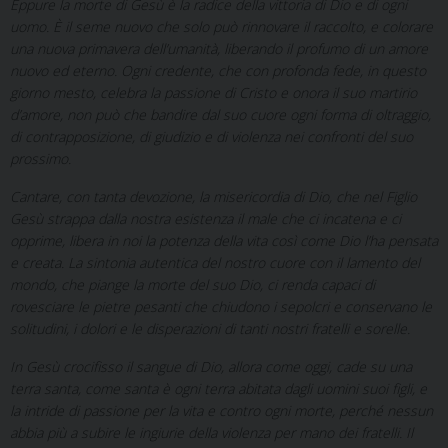
Eppure la morte di Gesù è la radice della vittoria di Dio e di ogni
uomo. È il seme nuovo che solo può rinnovare il raccolto, e colorare
una nuova primavera dell’umanità, liberando il profumo di un amore
nuovo ed eterno. Ogni credente, che con profonda fede, in questo
giorno mesto, celebra la passione di Cristo e onora il suo martirio
d’amore, non può che bandire dal suo cuore ogni forma di oltraggio,
di contrapposizione, di giudizio e di violenza nei confronti del suo
prossimo.
Cantare, con tanta devozione, la misericordia di Dio, che nel Figlio
Gesù strappa dalla nostra esistenza il male che ci incatena e ci
opprime, libera in noi la potenza della vita così come Dio l’ha pensata
e creata. La sintonia autentica del nostro cuore con il lamento del
mondo, che piange la morte del suo Dio, ci renda capaci di
rovesciare le pietre pesanti che chiudono i sepolcri e conservano le
solitudini, i dolori e le disperazioni di tanti nostri fratelli e sorelle.
In Gesù crocifisso il sangue di Dio, allora come oggi, cade su una
terra santa, come santa è ogni terra abitata dagli uomini suoi figli, e
la intride di passione per la vita e contro ogni morte, perché nessun
abbia più a subire le ingiurie della violenza per mano dei fratelli. Il