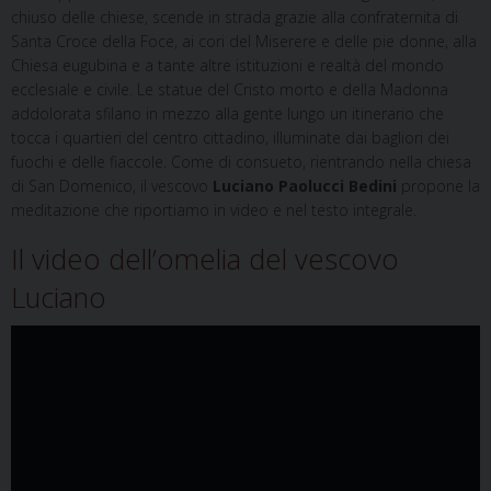
chiuso delle chiese, scende in strada grazie alla confraternita di
Santa Croce della Foce, ai cori del Miserere e delle pie donne, alla
Chiesa eugubina e a tante altre istituzioni e realtà del mondo
ecclesiale e civile. Le statue del Cristo morto e della Madonna
addolorata sfilano in mezzo alla gente lungo un itinerario che
tocca i quartieri del centro cittadino, illuminate dai bagliori dei
fuochi e delle fiaccole. Come di consueto, rientrando nella chiesa
di San Domenico, il vescovo
Luciano Paolucci Bedini
propone la
meditazione che riportiamo in video e nel testo integrale.
Il video dell’omelia del vescovo
Luciano