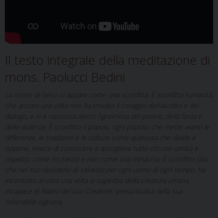
Il testo integrale della meditazione di
mons. Paolucci Bedini
La morte di Gesù ci appare come una sconfitta. È sconfitta l’umanità,
che ancora una volta non ha trovato il coraggio dell’ascolto e del
dialogo, e si è nascosta dietro l’ignominia del potere, della forza e
della violenza. È sconfitto il popolo, ogni popolo, che mette avanti le
differenze, le tradizioni e le culture come qualcosa che divide e
oppone, invece di conoscere e accogliere tutto ciò con umiltà e
rispetto, come ricchezza e non come una minaccia. È sconfitto Dio,
che nel suo desiderio di salvezza per ogni uomo di ogni tempo, ha
incontrato ancora una volta la superbia della creatura umana,
incapace di fidarsi del suo Creatore, presuntuosa della sua
miserabile signoria.