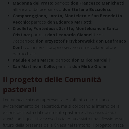
Madonna del Prato:
parroco
don Francesco Menichetti
,
affiancato dal viceparroco
don Stefano Bocciolesi
;
Camporeggiano, Loreto, Monteleto e San Benedetto
Vecchio:
parroco
don Edoardo Mariotti
;
Cipolleto, Pontedassi, Scritto, Monteluiano e Santa
Cristina:
parroco
don Leonardo Giannelli
, con
viceparroco
don Krzysztof Przyborowski
;
don Lanfranco
Conti
continuerà il proprio servizio come collaboratore
parrocchiale;
Padule e San Marco:
parroco
don Mirko Nardelli
;
San Martino in Colle:
parroco
don Mirko Orsini
.
Il progetto delle Comunità
pastorali
I nuovi incarichi non rappresentano soltanto un ordinario
avvicendamento dei sacerdoti, ma si collocano all’interno della
visione delineata dal documento pastorale
Vino nuovo in otri
nuovi
, con il quale il vescovo Luciano ha avviato una riflessione sul
futuro della presenza della Chiesa nel territorio.
Il progetto nasce