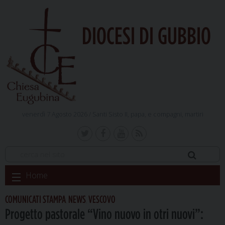
DIOCESI DI GUBBIO
venerdì 7 Agosto 2026 /
Santi Sisto II, papa, e compagni, martiri
Skip
Home
to
content
COMUNICATI STAMPA
NEWS
VESCOVO
,
,
Progetto pastorale “Vino nuovo in otri nuovi”: