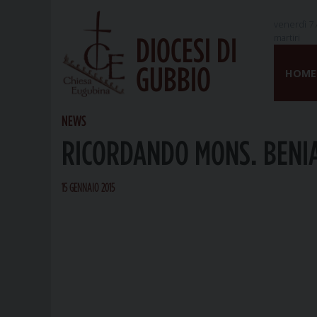
venerdì 7 
martiri
DIOCESI DI
Skip
GUBBIO
to
HOME
content
NEWS
RICORDANDO MONS. BENI
15 GENNAIO 2015