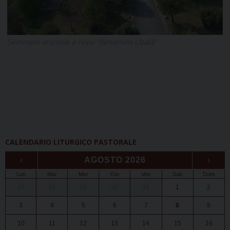
Seminario vescovile e hotel “Beniamino Ubaldi”
CALENDARIO LITURGICO PASTORALE
‹
AGOSTO 2026
›
Lun
Mar
Mer
Gio
Ven
Sab
Dom
27
28
29
30
31
1
2
3
4
5
6
7
8
9
10
11
12
13
14
15
16