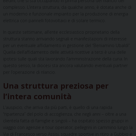
Bedini, che si sta occupando in prima persona del rilancio del
complesso. L’intera struttura, da qualche anno, è dotata anche di
un moderno e funzionale impianto per la produzione di energia
elettrica con pannelli fotovoltaici e di solare termico.
In queste settimane, all’ente ecclesiastico proprietario della
struttura stanno arrivando segnali e manifestazioni di interesse
per un eventuale affidamento in gestione del “Beniamino Ubaldi”.
Quella dell’affidamento delle attività ricettive a terzi è una delle
ipotesi sulle quali sta lavorando l’amministrazione della curia. In
questo senso, la diocesi sta ancora valutando eventuali partner
per l’operazione di rilancio.
Una struttura preziosa per
l’intera comunità
L’auspicio, che arriva da più parti, è quello di una rapida
“ripartenza” del polo di accoglienza, che negli anni – oltre a una
clientela fatta di famiglie e singoli – ha ospitato spesso gruppi in
viaggio con agenzie e tour operator, pellegrini in cammino lungo la
Via di Francesco verso Assisi, squadre sportive in ritiro a Gubbio e