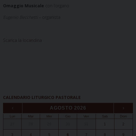
Omaggio Musicale
con l’organo
Eugenio Becchetti
– organista
Scarica la locandina
CALENDARIO LITURGICO PASTORALE
‹
AGOSTO 2026
›
Lun
Mar
Mer
Gio
Ven
Sab
Dom
27
28
29
30
31
1
2
3
4
5
6
7
8
9