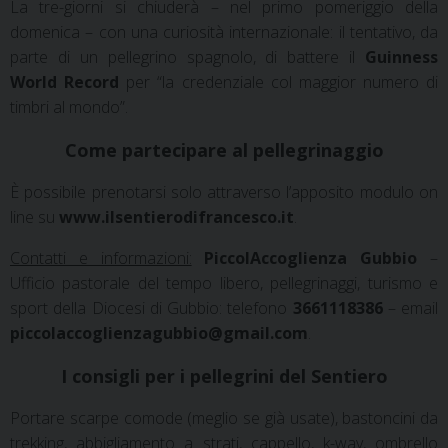
La tre-giorni si chiuderà – nel primo pomeriggio della
domenica – con una curiosità internazionale: il tentativo, da
parte di un pellegrino spagnolo, di battere il
Guinness
World Record
per “la credenziale col maggior numero di
timbri al mondo”.
Come partecipare al pellegrinaggio
È possibile prenotarsi solo attraverso l’apposito modulo on
line su
www.ilsentierodifrancesco.it
.
Contatti e informazioni:
PiccolAccoglienza Gubbio
–
Ufficio pastorale del tempo libero, pellegrinaggi, turismo e
sport della Diocesi di Gubbio: telefono
3661118386
– email
piccolaccoglienzagubbio@gmail.com
.
I consigli per i pellegrini del Sentiero
Portare scarpe comode (meglio se già usate), bastoncini da
trekking, abbigliamento a strati, cappello, k-way, ombrello