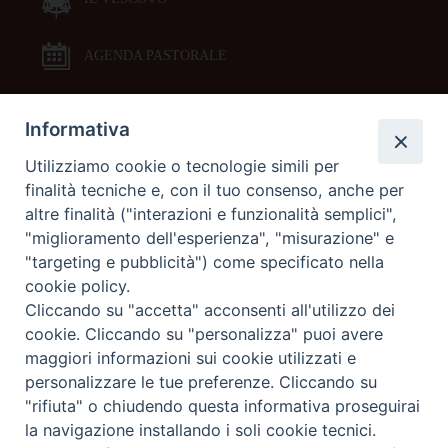
AGENDA PASTORALE
Informativa
DOCUMENTI PASTORALI
Utilizziamo cookie o tecnologie simili per
finalità tecniche e, con il tuo consenso, anche per
ORARI MESSE
altre finalità ("interazioni e funzionalità semplici",
"miglioramento dell'esperienza", "misurazione" e
LITURGIA DELLE ORE
"targeting e pubblicità") come specificato nella
cookie policy.
Cliccando su "accetta" acconsenti all'utilizzo dei
GALLERIE FOTOGRAFICHE
cookie. Cliccando su "personalizza" puoi avere
maggiori informazioni sui cookie utilizzati e
personalizzare le tue preferenze. Cliccando su
GALLERIE VIDEO
"rifiuta" o chiudendo questa informativa proseguirai
la navigazione installando i soli cookie tecnici.