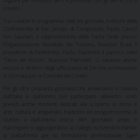
migliore per l’incontro vero e profondo con gli altri e con il
creato».
Tra i relatori in programma nelle tre giornate, il rettore della
Confraternita di San Jacopo di Compostela, Paolo Caucci
von Saucken; il rappresentante della Santa Sede presso
l’Organizzazione Mondiale del Turismo, Maurizio Bravi; il
presidente di Federtreck, Paolo Piacentini; il parroco nella
“Terra dei Fuochi”, Maurizio Patriciello. Ci saranno anche
vescovi e direttori degli uffici pastorali Cei che promuovono
la Giornata per la Custodia del Creato.
Per gli oltre cinquanta giornalisti che arriveranno in Umbria
dall’Italia e dall’estero per partecipare all’evento sono
previsti anche momenti dedicati alla scoperta di storia e
arte, cultura e artigianato, tradizioni ed enogastronomia di
Gubbio e dell’Umbria intera. Altri giornalisti umbri e
marchigiani si aggiungeranno ai colleghi iscrivendosi tramite
la piattaforma per la formazione professionale Sigef