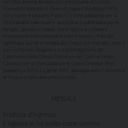
nel 1964 divenne Arcivescovo, prese parte al Concilio
Ecumenico Vaticano II. Divenuto papa il 16 ottobre 1978
con il nome di Giovanni Paolo II, si contraddistinse per la
straordinaria sollecitudine apostolica, in particolare per le
famiglie, i giovani e i malati, che lo spinse a compiere
innumerevoli visite pastorali in tutto il mondo; i frutti più
significativi lasciati in eredità alla Chiesa, tra molti altri, sono il
suo ricchissimo Magistero e la promulgazione del
Catechismo della Chiesa Cattolica e dei Codici di Diritto
Canonico per la Chiesa latina e le Chiese Orientali. Morì
piamente a Roma il 2 aprile 2005, alla vigilia della II domenica
di Pasqua o della divina misericordia.
MESSALE
Antifona d'Ingresso
Il Signore lo ha scelto come sommo