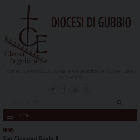
DIOCESI DI GUBBIO
domenica 9 Agosto 2026 /
Santa Teresa Benedetta della Croce (Edith)
Stein, vergine
Skip
Home
to
content
NEWS
San Giovanni Paolo II