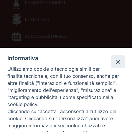
LA NOSTRA DIOCESI
IL VESCOVO
AGENDA PASTORALE
Informativa
DOCUMENTI PASTORALI
Utilizziamo cookie o tecnologie simili per
finalità tecniche e, con il tuo consenso, anche per
ORARI MESSE
altre finalità ("interazioni e funzionalità semplici",
"miglioramento dell'esperienza", "misurazione" e
LITURGIA DELLE ORE
"targeting e pubblicità") come specificato nella
cookie policy.
Cliccando su "accetta" acconsenti all'utilizzo dei
GALLERIE FOTOGRAFICHE
cookie. Cliccando su "personalizza" puoi avere
maggiori informazioni sui cookie utilizzati e