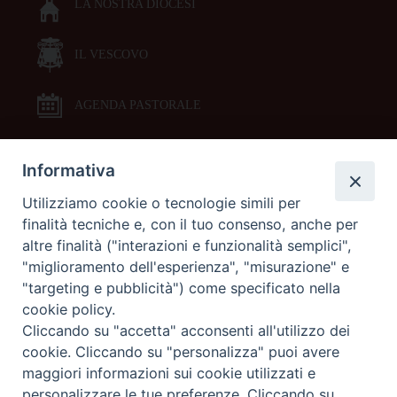
LA NOSTRA DIOCESI
IL VESCOVO
AGENDA PASTORALE
Informativa
DOCUMENTI PASTORALI
Utilizziamo cookie o tecnologie simili per
finalità tecniche e, con il tuo consenso, anche per
ORARI MESSE
altre finalità ("interazioni e funzionalità semplici",
"miglioramento dell'esperienza", "misurazione" e
LITURGIA DELLE ORE
"targeting e pubblicità") come specificato nella
cookie policy.
Cliccando su "accetta" acconsenti all'utilizzo dei
GALLERIE FOTOGRAFICHE
cookie. Cliccando su "personalizza" puoi avere
maggiori informazioni sui cookie utilizzati e
personalizzare le tue preferenze. Cliccando su
GALLERIE VIDEO