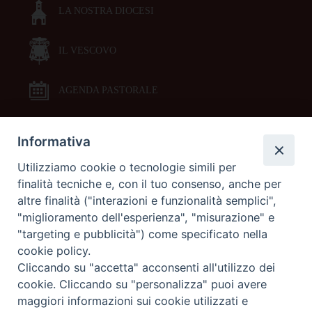
LA NOSTRA DIOCESI
IL VESCOVO
AGENDA PASTORALE
Informativa
DOCUMENTI PASTORALI
Utilizziamo cookie o tecnologie simili per
finalità tecniche e, con il tuo consenso, anche per
ORARI MESSE
altre finalità ("interazioni e funzionalità semplici",
"miglioramento dell'esperienza", "misurazione" e
LITURGIA DELLE ORE
"targeting e pubblicità") come specificato nella
cookie policy.
Cliccando su "accetta" acconsenti all'utilizzo dei
GALLERIE FOTOGRAFICHE
cookie. Cliccando su "personalizza" puoi avere
maggiori informazioni sui cookie utilizzati e