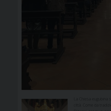
La Chiesa eugubina si
città. Come da tradizi