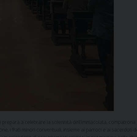
 prepara a celebrare la solennità dell’Immacolata, compatrona 
one, i frati minori conventuali, insieme ai parroci e ai sacerdoti d