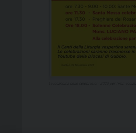
La locandina delle celebrazioni 2023 per l’Immacolat