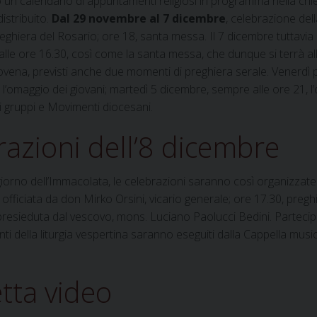
un calendario di appuntamenti religiosi in programma nella chie
istribuito.
Dal 29 novembre al 7 dicembre
, celebrazione del
ghiera del Rosario; ore 18, santa messa. Il 7 dicembre tuttavia i
 alle ore 16.30, così come la santa messa, che dunque si terrà al
ovena, previsti anche due momenti di preghiera serale. Venerdì 
, l’omaggio dei giovani; martedì 5 dicembre, sempre alle ore 21, 
ei gruppi e Movimenti diocesani.
razioni dell’8 dicembre
iorno dell’Immacolata, le celebrazioni saranno così organizzate
fficiata da don Mirko Orsini, vicario generale; ore 17.30, pregh
 presieduta dal vescovo, mons. Luciano Paolucci Bedini. Partec
nti della liturgia vespertina saranno eseguiti dalla Cappella musi
tta video