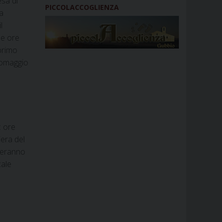
sa di
PICCOLACCOGLIENZA
la
l
le ore
primo
l’omaggio
: ore
iera del
iperanno
cale