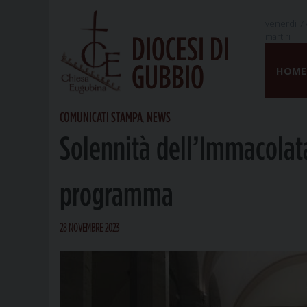
venerdì 7 
martiri
DIOCESI DI
Skip
GUBBIO
to
HOME
content
COMUNICATI STAMPA
NEWS
,
Solennità dell’Immacolata
programma
28 NOVEMBRE 2023