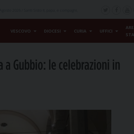
Agosto 2026 /
Santi Sisto II, papa, e compagni,
ARE
VESCOVO
DIOCESI
CURIA
UFFICI
ST
 a Gubbio: le celebrazioni in