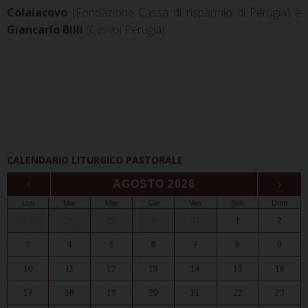
Colaiacovo
(Fondazione Cassa di risparmio di Perugia) e
Giancarlo Billi
(Cesvol Perugia).
CALENDARIO LITURGICO PASTORALE
‹
AGOSTO 2026
›
Lun
Mar
Mer
Gio
Ven
Sab
Dom
27
28
29
30
31
1
2
3
4
5
6
7
8
9
10
11
12
13
14
15
16
17
18
19
20
21
22
23