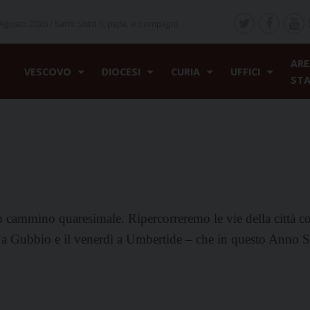
Agosto 2026 /
Santi Sisto II, papa, e compagni,
ARE
VESCOVO
DIOCESI
CURIA
UFFICI
ST
o cammino quaresimale. Ripercorreremo le vie della città co
dì a Gubbio e il venerdì a Umbertide – che in questo Anno 