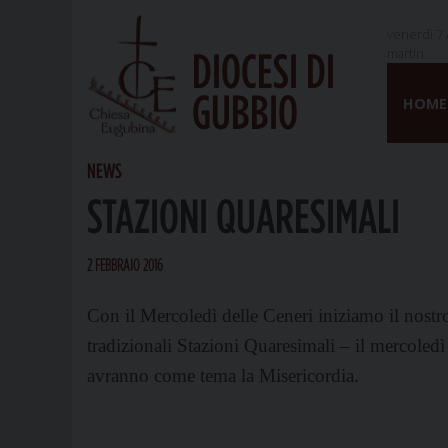
venerdì 7 
martiri
DIOCESI DI
Skip
GUBBIO
to
HOME
content
NEWS
STAZIONI QUARESIMALI
2 FEBBRAIO 2016
Con il Mercoledì delle Ceneri iniziamo il nostr
tradizionali Stazioni Quaresimali – il mercole
avranno come tema la Misericordia.