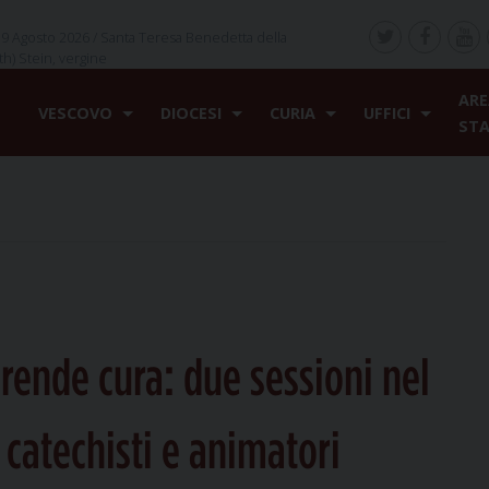
9 Agosto 2026 /
Santa Teresa Benedetta della
th) Stein, vergine
ARE
VESCOVO
DIOCESI
CURIA
UFFICI
ST
prende cura: due sessioni nel
 catechisti e animatori