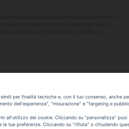
tori per trasmettere competenze e buone pratiche a chi si
l focus dell’iniziativa “Prenditi cura di me Fare bene il
o gli spazi dell’oratorio “Don Bosco” di Gubbio. Un
imili per finalità tecniche e, con il tuo consenso, anche per 
DOCUMENTI PASTORALI
amento dell'esperienza", "misurazione" e "targeting e pubbli
i all'utilizzo dei cookie. Cliccando su "personalizza" puoi
ORARI MESSE
re le tue preferenze. Cliccando su "rifiuta" o chiudendo que