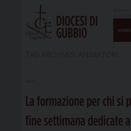
domenica 
Croce (Edi
DIOCESI DI
Skip
GUBBIO
to
HOME
content
TAG ARCHIVES:
ANIMATORI
NEWS
La formazione per chi si 
fine settimana dedicate a