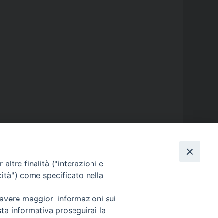
altre finalità ("interazioni e
GALLERIE FOTOGRAFICHE
cità") come specificato nella
 avere maggiori informazioni sui
GALLERIE VIDEO
sta informativa proseguirai la