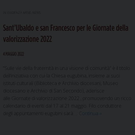
IN EVIDENZA MESE
,
NEWS
Sant’Ubaldo e san Francesco per le Giornate della
valorizzazione 2022
4 MAGGIO 2022
“Sulle vie della fraternità in una visione di comunità” è il titolo
dell’iniziativa con cui la Chiesa eugubina, insieme ai suoi
istituti culturali (Biblioteca e Archivio diocesani, Museo
diocesano e Archivio di San Secondo), aderisce
alle Giornate di valorizzazione 2022 , promuovendo un ricco
calendario di eventi dal 17 al 21 maggio. Filo conduttore
Sant’Ubaldo
degli appuntamenti eugubini sarà …
Continua
»
e
san