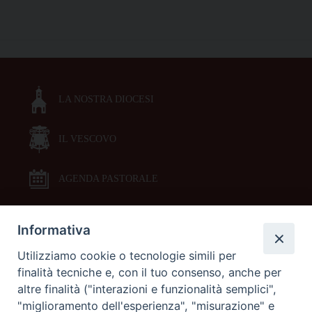
Francesco
per
P
le
o
Giornate
s
della
t
valorizzazione
LA NOSTRA DIOCESI
N
2022
a
IL VESCOVO
v
i
g
AGENDA PASTORALE
a
t
Informativa
DOCUMENTI PASTORALI
i
Utilizziamo cookie o tecnologie simili per
o
finalità tecniche e, con il tuo consenso, anche per
ORARI MESSE
n
altre finalità ("interazioni e funzionalità semplici",
"miglioramento dell'esperienza", "misurazione" e