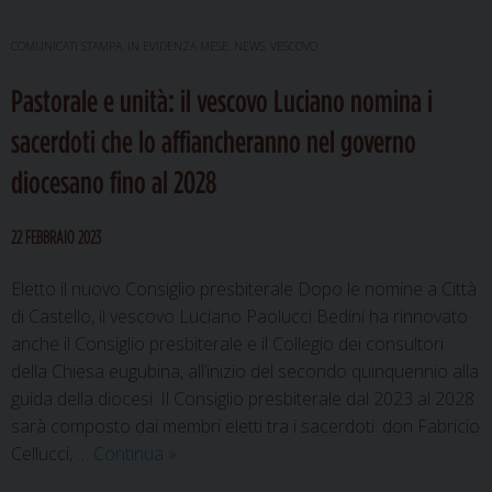
COMUNICATI STAMPA
,
IN EVIDENZA MESE
,
NEWS
,
VESCOVO
Pastorale e unità: il vescovo Luciano nomina i
sacerdoti che lo affiancheranno nel governo
diocesano fino al 2028
22 FEBBRAIO 2023
Eletto il nuovo Consiglio presbiterale Dopo le nomine a Città
di Castello, il vescovo Luciano Paolucci Bedini ha rinnovato
anche il Consiglio presbiterale e il Collegio dei consultori
della Chiesa eugubina, all’inizio del secondo quinquennio alla
guida della diocesi. Il Consiglio presbiterale dal 2023 al 2028
sarà composto dai membri eletti tra i sacerdoti: don Fabricio
Pastorale
Cellucci, …
Continua
»
e