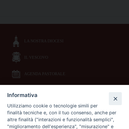
il
bilancio
P
del
o
2023.
s
In
t
aumento
LA NOSTRA DIOCESI
N
bisogni
a
e
aiuti
IL VESCOVO
v
i
g
AGENDA PASTORALE
a
t
Informativa
DOCUMENTI PASTORALI
i
Utilizziamo cookie o tecnologie simili per
o
finalità tecniche e, con il tuo consenso, anche per
ORARI MESSE
n
altre finalità ("interazioni e funzionalità semplici",
"miglioramento dell'esperienza", "misurazione" e