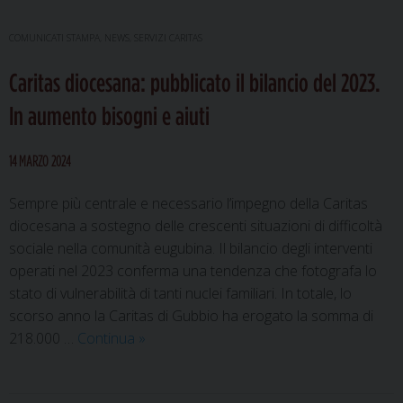
COMUNICATI STAMPA
,
NEWS
,
SERVIZI CARITAS
Caritas diocesana: pubblicato il bilancio del 2023.
In aumento bisogni e aiuti
14 MARZO 2024
Sempre più centrale e necessario l’impegno della Caritas
diocesana a sostegno delle crescenti situazioni di difficoltà
sociale nella comunità eugubina. Il bilancio degli interventi
operati nel 2023 conferma una tendenza che fotografa lo
stato di vulnerabilità di tanti nuclei familiari. In totale, lo
scorso anno la Caritas di Gubbio ha erogato la somma di
Caritas
218.000 …
Continua
»
diocesana:
pubblicato