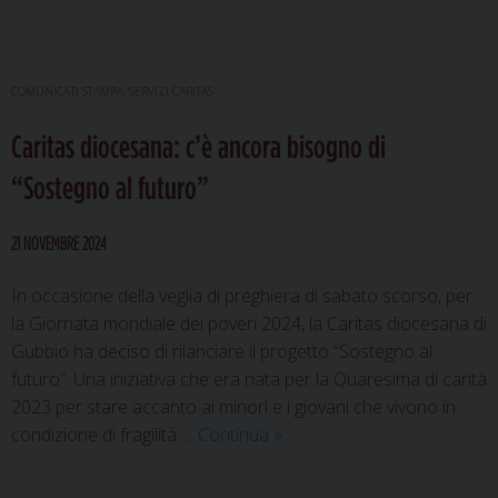
familiare:
dall’orto
al
barattolo,
COMUNICATI STAMPA
,
SERVIZI CARITAS
ecco
Caritas diocesana: c’è ancora bisogno di
il
nuovo
“Sostegno al futuro”
laboratorio
21 NOVEMBRE 2024
In occasione della veglia di preghiera di sabato scorso, per
la Giornata mondiale dei poveri 2024, la Caritas diocesana di
Gubbio ha deciso di rilanciare il progetto “Sostegno al
futuro”. Una iniziativa che era nata per la Quaresima di carità
2023 per stare accanto ai minori e i giovani che vivono in
Caritas
condizione di fragilità …
Continua
»
diocesana:
c’è