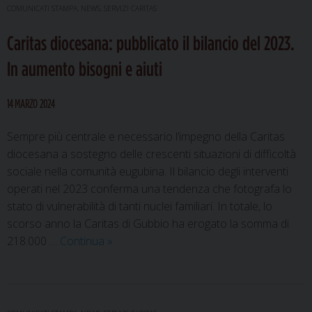
Chie
COMUNICATI STAMPA
,
NEWS
,
SERVIZI CARITAS
eugu
Caritas diocesana: pubblicato il bilancio del 2023.
per
la
In aumento bisogni e aiuti
Gior
dei
14 MARZO 2024
pove
Sempre più centrale e necessario l’impegno della Caritas
diocesana a sostegno delle crescenti situazioni di difficoltà
sociale nella comunità eugubina. Il bilancio degli interventi
operati nel 2023 conferma una tendenza che fotografa lo
stato di vulnerabilità di tanti nuclei familiari. In totale, lo
scorso anno la Caritas di Gubbio ha erogato la somma di
Caritas
218.000 …
Continua
»
diocesana:
pubblicato
il
bilancio