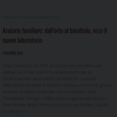
il
bando
e
COMUNICATI STAMPA
,
NEWS
,
SERVIZI CARITAS
le
Aratorio familiare: dall’orto al barattolo, ecco il
informazioni
per
nuovo laboratorio
i
progetti
4 DICEMBRE 2024
2025
della
Dopo l’apertura nel 2021 di una piccola macelleria per
Caritas
animali da cortile, ora tocca al laboratorio per la
diocesana
trasformazione dei prodotti ortofrutticoli. La realtà
dell’Aratorio familiare di Gubbio continua a crescere, grazie
al nuovo progetto realizzato con il contributo della
Fondazione Perugia e della Chiesa eugubina attraverso i
fondi 8xmille della Conferenza episcopale italiana. Sabato …
Aratorio
Continua
»