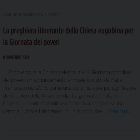
ancora
bisogno
COMUNICATI STAMPA
,
SERVIZI CARITAS
di
La preghiera itinerante della Chiesa eugubina per
“Sostegno
al
la Giornata dei poveri
futuro”
8 NOVEMBRE 2024
Il 17 novembre la Chiesa celebra la VIII Giornata mondiale
dei poveri, un appuntamento annuale istituito da Papa
Francesco nel 2016, come una delle iniziative più significative
del Giubileo della Misericordia. La giornata è nata con
l’intento di rendere visibile e concreta la carità cristiana
La
verso gli ultimi e i bisognosi, in un mondo che …
Continua
»
preg
itine
della