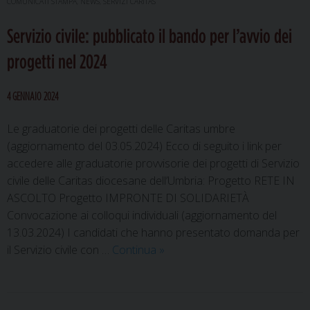
COMUNICATI STAMPA
,
NEWS
,
SERVIZI CARITAS
del
Servizio civile: pubblicato il bando per l’avvio dei
2023.
In
progetti nel 2024
aumento
bisogni
4 GENNAIO 2024
e
aiuti
Le graduatorie dei progetti delle Caritas umbre
(aggiornamento del 03.05.2024) Ecco di seguito i link per
accedere alle graduatorie provvisorie dei progetti di Servizio
civile delle Caritas diocesane dell’Umbria: Progetto RETE IN
ASCOLTO Progetto IMPRONTE DI SOLIDARIETÀ
Convocazione ai colloqui individuali (aggiornamento del
13.03.2024) I candidati che hanno presentato domanda per
Servizio
il Servizio civile con …
Continua
»
civile:
pubblicato
il