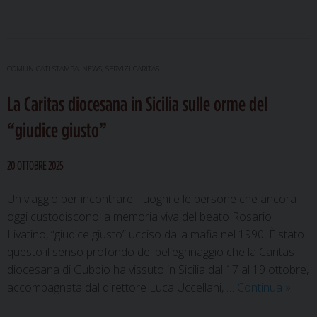
civile
2026:
due
posti
COMUNICATI STAMPA
,
NEWS
,
SERVIZI CARITAS
nel
La Caritas diocesana in Sicilia sulle orme del
progetto
della
“giudice giusto”
Caritas
diocesana
20 OTTOBRE 2025
di
Gubbio
Un viaggio per incontrare i luoghi e le persone che ancora
oggi custodiscono la memoria viva del beato Rosario
Livatino, “giudice giusto” ucciso dalla mafia nel 1990. È stato
questo il senso profondo del pellegrinaggio che la Caritas
diocesana di Gubbio ha vissuto in Sicilia dal 17 al 19 ottobre,
La
accompagnata dal direttore Luca Uccellani, …
Continua
»
Carita