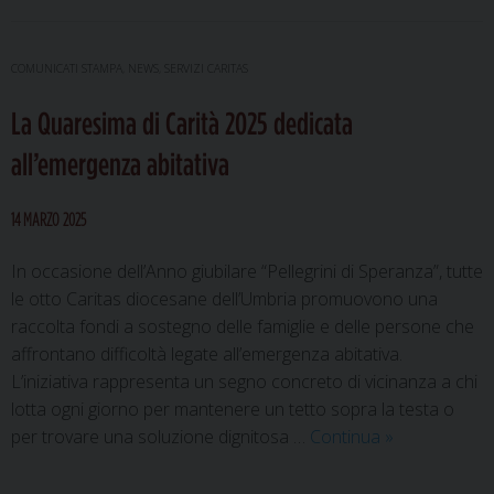
dioce
in
Sicilia
COMUNICATI STAMPA
,
NEWS
,
SERVIZI CARITAS
sulle
La Quaresima di Carità 2025 dedicata
orme
del
all’emergenza abitativa
“giudi
giusto
14 MARZO 2025
In occasione dell’Anno giubilare “Pellegrini di Speranza”, tutte
le otto Caritas diocesane dell’Umbria promuovono una
raccolta fondi a sostegno delle famiglie e delle persone che
affrontano difficoltà legate all’emergenza abitativa.
L’iniziativa rappresenta un segno concreto di vicinanza a chi
lotta ogni giorno per mantenere un tetto sopra la testa o
La
per trovare una soluzione dignitosa …
Continua
»
Quaresima
di