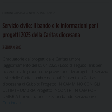
Carità
2025
COMUNICATI STAMPA
,
NEWS
,
SERVIZI CARITAS
dedicata
Servizio civile: il bando e le informazioni per i
all’emergenza
abitativa
progetti 2025 della Caritas diocesana
3 GENNAIO 2025
Graduatorie dei progetti delle Caritas umbre
(aggiornamento del 05.04.2025) Ecco di seguito i link per
accedere alle graduatorie provvisorie dei progetti di Servizio
civile delle Caritas umbre nei quali è inserita la Caritas
diocesana di Gubbio: Progetto IN CAMMINO CON GLI
ULTIMI – UMBRIA Progetto INCONTRI IN CAMPO –
UMBRIA Convocazione selezioni bando Servizio civile …
Servizio
Continua
»
civile: