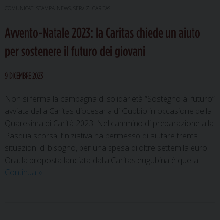
bando
COMUNICATI STAMPA
,
NEWS
,
SERVIZI CARITAS
per
Avvento-Natale 2023: la Caritas chiede un aiuto
l’avvio
dei
per sostenere il futuro dei giovani
progetti
nel
9 DICEMBRE 2023
2024
Non si ferma la campagna di solidarietà “Sostegno al futuro”
avviata dalla Caritas diocesana di Gubbio in occasione della
Quaresima di Carità 2023. Nel cammino di preparazione alla
Pasqua scorsa, l’iniziativa ha permesso di aiutare trenta
situazioni di bisogno, per una spesa di oltre settemila euro.
Ora, la proposta lanciata dalla Caritas eugubina è quella …
Avvento-
Continua
»
Natale
2023:
la