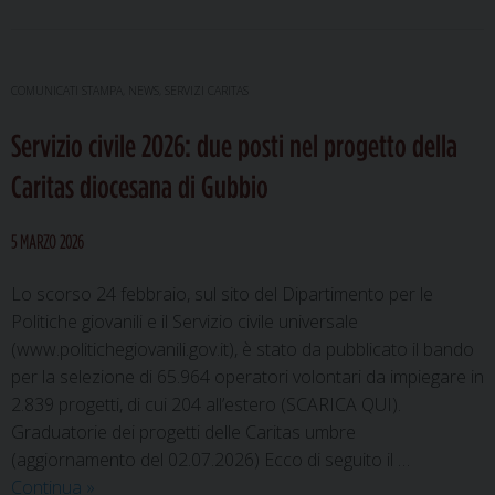
COMUNICATI STAMPA
,
NEWS
,
SERVIZI CARITAS
Servizio civile 2026: due posti nel progetto della
Caritas diocesana di Gubbio
5 MARZO 2026
Lo scorso 24 febbraio, sul sito del Dipartimento per le
Politiche giovanili e il Servizio civile universale
(www.politichegiovanili.gov.it), è stato da pubblicato il bando
per la selezione di 65.964 operatori volontari da impiegare in
2.839 progetti, di cui 204 all’estero (SCARICA QUI).
Graduatorie dei progetti delle Caritas umbre
(aggiornamento del 02.07.2026) Ecco di seguito il …
Servizio
Continua
»