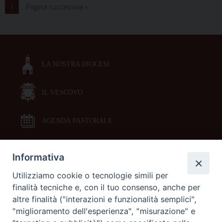
Caritas
1
Pagina successiva »
chiede
un
aiuto
per
sostenere
LA NOSTRA DIOCESI
il
futuro
IL VESCOVO
dei
giovani
AGENDA PASTORALE
Informativa
DOCUMENTI PASTORALI
Utilizziamo cookie o tecnologie simili per
finalità tecniche e, con il tuo consenso, anche per
ORARI MESSE
altre finalità ("interazioni e funzionalità semplici",
"miglioramento dell'esperienza", "misurazione" e
LITURGIA DELLE ORE