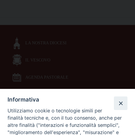
celebrazioni
il
P
22
o
gennaio
s
a
t
Umbertide
LA NOSTRA DIOCESI
N
con
a
il
vescovo
IL VESCOVO
v
Paolucci
i
Bedini
g
AGENDA PASTORALE
a
t
Informativa
DOCUMENTI PASTORALI
i
Utilizziamo cookie o tecnologie simili per
o
finalità tecniche e, con il tuo consenso, anche per
ORARI MESSE
n
altre finalità ("interazioni e funzionalità semplici",
"miglioramento dell'esperienza", "misurazione" e