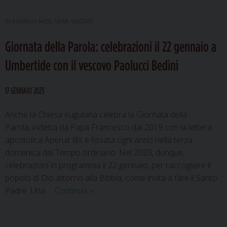
IN EVIDENZA MESE
,
NEWS
,
VESCOVO
Giornata della Parola: celebrazioni il 22 gennaio a
Umbertide con il vescovo Paolucci Bedini
17 GENNAIO 2023
Anche la Chiesa eugubina celebra la Giornata della
Parola, indetta da Papa Francesco dal 2019 con la lettera
apostolica Aperuit illis e fissata ogni anno nella terza
domenica del Tempo ordinario. Nel 2023, dunque,
celebrazioni in programma il 22 gennaio, per raccogliere il
popolo di Dio attorno alla Bibbia, come invita a fare il Santo
Giornata
Padre. Una …
Continua
»
della
Parola: