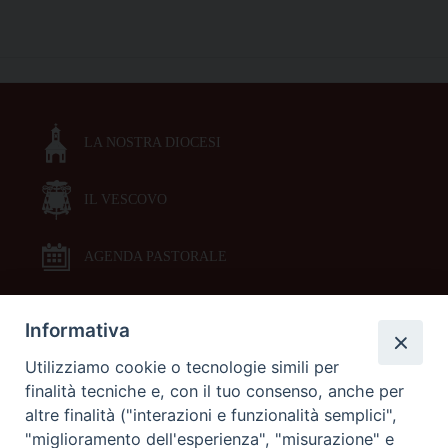
Gubbio:
le
P
celebrazioni
o
in
s
programma
t
LA NOSTRA DIOCESI
N
a
IL VESCOVO
v
i
g
AGENDA PASTORALE
a
t
Informativa
DOCUMENTI PASTORALI
i
Utilizziamo cookie o tecnologie simili per
o
finalità tecniche e, con il tuo consenso, anche per
ORARI MESSE
n
altre finalità ("interazioni e funzionalità semplici",
"miglioramento dell'esperienza", "misurazione" e