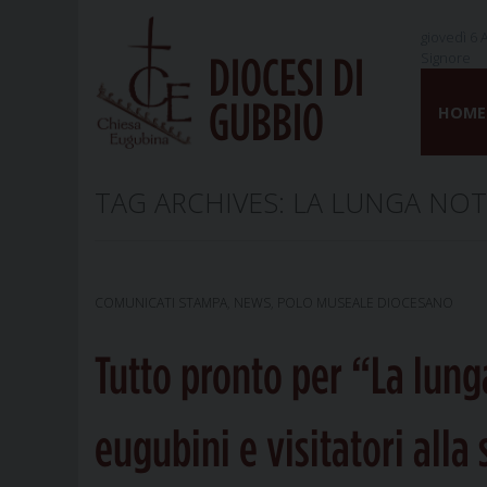
giovedì 6 
Signore
DIOCESI DI
Skip
GUBBIO
to
HOME
content
TAG ARCHIVES:
LA LUNGA NOT
COMUNICATI STAMPA
,
NEWS
,
POLO MUSEALE DIOCESANO
Tutto pronto per “La lung
eugubini e visitatori alla