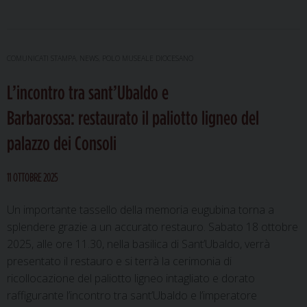
tre
mostre
per
raccontare
COMUNICATI STAMPA
,
NEWS
,
POLO MUSEALE DIOCESANO
la
spiritualità
L’incontro tra sant’Ubaldo e
francescana
Barbarossa: restaurato il paliotto ligneo del
attraverso
palazzo dei Consoli
l’arte
11 OTTOBRE 2025
Un importante tassello della memoria eugubina torna a
splendere grazie a un accurato restauro. Sabato 18 ottobre
2025, alle ore 11.30, nella basilica di Sant’Ubaldo, verrà
presentato il restauro e si terrà la cerimonia di
ricollocazione del paliotto ligneo intagliato e dorato
raffigurante l’incontro tra sant’Ubaldo e l’imperatore