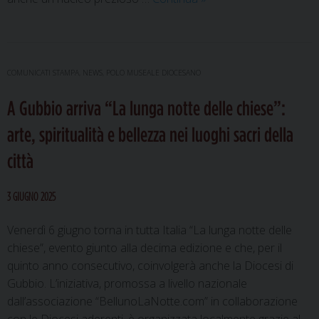
memoria
salvata
dal
fango:
COMUNICATI STAMPA
,
NEWS
,
POLO MUSEALE DIOCESANO
a
A Gubbio arriva “La lunga notte delle chiese”:
Cantiano
il
arte, spiritualità e bellezza nei luoghi sacri della
ritorno
città
delle
pergamene
perdute
3 GIUGNO 2025
Venerdì 6 giugno torna in tutta Italia “La lunga notte delle
chiese”, evento giunto alla decima edizione e che, per il
quinto anno consecutivo, coinvolgerà anche la Diocesi di
Gubbio. L’iniziativa, promossa a livello nazionale
dall’associazione “BellunoLaNotte.com” in collaborazione