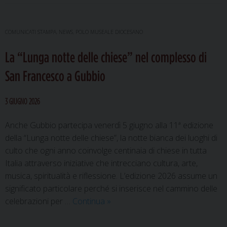
COMUNICATI STAMPA
,
NEWS
,
POLO MUSEALE DIOCESANO
La “Lunga notte delle chiese” nel complesso di
San Francesco a Gubbio
3 GIUGNO 2026
Anche Gubbio partecipa venerdì 5 giugno alla 11ª edizione
della “Lunga notte delle chiese”, la notte bianca dei luoghi di
culto che ogni anno coinvolge centinaia di chiese in tutta
Italia attraverso iniziative che intrecciano cultura, arte,
musica, spiritualità e riflessione. L’edizione 2026 assume un
significato particolare perché si inserisce nel cammino delle
La
celebrazioni per …
Continua
»
“Lunga
notte