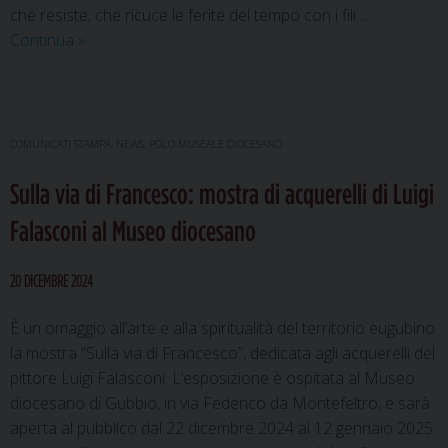
città
che resiste, che ricuce le ferite del tempo con i fili …
“La
Continua
»
speranza
dalla
cronaca
alla
COMUNICATI STAMPA
,
NEWS
,
POLO MUSEALE DIOCESANO
storia”:
Sulla via di Francesco: mostra di acquerelli di Luigi
a
Gubbio
Falasconi al Museo diocesano
il
racconto
20 DICEMBRE 2024
silenzioso
della
È un omaggio all’arte e alla spiritualità del territorio eugubino
bellezza
la mostra “Sulla via di Francesco”, dedicata agli acquerelli del
che
pittore Luigi Falasconi. L’esposizione è ospitata al Museo
rinasce
diocesano di Gubbio, in via Federico da Montefeltro, e sarà
aperta al pubblico dal 22 dicembre 2024 al 12 gennaio 2025.