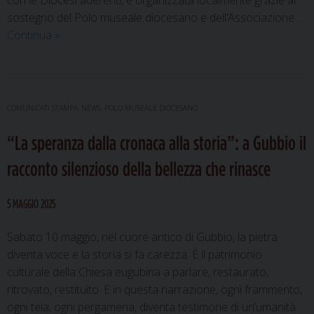
con le Diocesi aderenti, è organizzata localmente grazie al
sostegno del Polo museale diocesano e dell’Associazione …
A
Continua
»
Gubbio
arriva
“La
lunga
COMUNICATI STAMPA
,
NEWS
,
POLO MUSEALE DIOCESANO
notte
“La speranza dalla cronaca alla storia”: a Gubbio il
delle
chiese”:
racconto silenzioso della bellezza che rinasce
arte,
spiritualità
5 MAGGIO 2025
e
bellezza
Sabato 10 maggio, nel cuore antico di Gubbio, la pietra
nei
diventa voce e la storia si fa carezza. È il patrimonio
luoghi
culturale della Chiesa eugubina a parlare, restaurato,
sacri
ritrovato, restituito. E in questa narrazione, ogni frammento,
della
ogni tela, ogni pergamena, diventa testimone di un’umanità