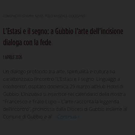
delle
chiese”
COMUNICATI STAMPA
,
NEWS
,
POLO MUSEALE DIOCESANO
nel
L’Estasi e il segno: a Gubbio l’arte dell’incisione
complesso
di
dialoga con la fede
San
Francesco
1 APRILE 2026
a
Gubbio
Un dialogo profondo tra arte, spiritualità e cultura ha
caratterizzato l’incontro “L’Estasi e il segno. Linguaggi a
confronto”, ospitato domenica 29 marzo all’Hub Hotel di
Gubbio. L’iniziativa si inserisce nel calendario della mostra
“Francesco e Frate Lupo – L’arte racconta la leggenda
dell’incontro”, promossa dalla Diocesi di Gubbio insieme al
L’Estasi
Comune di Gubbio e al …
Continua
»
e
il