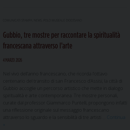
stampa
in
dialogo
COMUNICATI STAMPA
,
NEWS
,
POLO MUSEALE DIOCESANO
con
Gubbio, tre mostre per raccontare la spiritualità
la
dimensione
francescana attraverso l’arte
spirituale:
a
4 MARZO 2026
Gubbio
un
Nel vivo dell’anno francescano, che ricorda l’ottavo
incontro
centenario del transito di san Francesco d’Assisi, la città di
tra
Gubbio accoglie un percorso artistico che mette in dialogo
arte
spiritualità e arte contemporanea. Tre mostre personali,
e
curate dal professor Giammarco Puntelli, propongono infatti
religione
una riflessione originale sul messaggio francescano
attraverso lo sguardo e la sensibilità di tre artisti …
Continua
Gubbio,
»