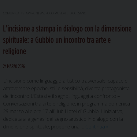
segno:
a
COMUNICATI STAMPA
,
NEWS
,
POLO MUSEALE DIOCESANO
Gubbio
L’incisione a stampa in dialogo con la dimensione
l’arte
dell’incisione
spirituale: a Gubbio un incontro tra arte e
dialoga
religione
con
la
fede
24 MARZO 2026
L’incisione come linguaggio artistico trasversale, capace di
attraversare epoche, stili e sensibilità, diventa protagonista
dell’incontro L’Estasi e il segno, linguaggi a confronto –
Conversazioni tra arte e religione, in programma domenica
29 marzo alle ore 17 all’Hub Hotel di Gubbio. L’iniziativa,
dedicata alla genesi del segno artistico in dialogo con la
L’incisione
dimensione spirituale, propone una …
Continua
»
a