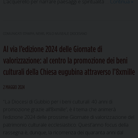
Sul
L’acquerello per narrare paesaggi e spiritualità …
Continua
»
via
di
Fra
mo
COMUNICATI STAMPA
,
NEWS
,
POLO MUSEALE DIOCESANO
di
Al via l’edizione 2024 delle Giornate di
acq
di
valorizzazione: al centro la promozione dei beni
Lui
culturali della Chiesa eugubina attraverso l’8xmille
Fal
al
Mu
2 MAGGIO 2024
di
“La Diocesi di Gubbio per i beni culturali: 40 anni di
promozione grazie all’8xmille”, è il tema che animerà
l’edizione 2024 delle prossime Giornate di valorizzazione del
patrimonio culturale ecclesiastico. Quest’anno focus della
rassegna è, dunque, la ricorrenza dei quaranta anni dal