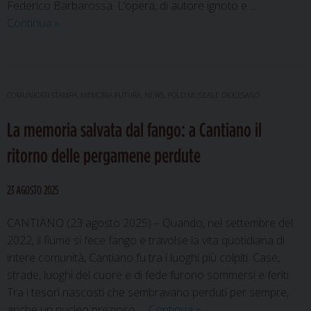
Federico Barbarossa. L’opera, di autore ignoto e …
L’incontro
Continua
»
tra
sant’Ubaldo
e
Barbarossa: restaurato
COMUNICATI STAMPA
,
MEMORIA FUTURA
,
NEWS
,
POLO MUSEALE DIOCESANO
il
La memoria salvata dal fango: a Cantiano il
paliotto
ligneo
ritorno delle pergamene perdute
del
palazzo
23 AGOSTO 2025
dei
Consoli
CANTIANO (23 agosto 2025) – Quando, nel settembre del
2022, il fiume si fece fango e travolse la vita quotidiana di
intere comunità, Cantiano fu tra i luoghi più colpiti. Case,
strade, luoghi del cuore e di fede furono sommersi e feriti.
Tra i tesori nascosti che sembravano perduti per sempre,
La
anche un nucleo prezioso …
Continua
»