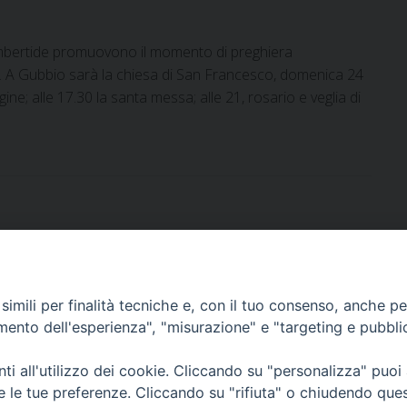
 Umbertide promuovono il momento di preghiera
”. A Gubbio sarà la chiesa di San Francesco, domenica 24
ine; alle 17.30 la santa messa; alle 21, rosario e veglia di
imili per finalità tecniche e, con il tuo consenso, anche per 
DOCUMENTI PASTORALI
amento dell'esperienza", "misurazione" e "targeting e pubbli
i all'utilizzo dei cookie. Cliccando su "personalizza" puoi
ORARI MESSE
re le tue preferenze. Cliccando su "rifiuta" o chiudendo que