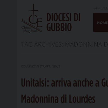
sabato 8 A
DIOCESI DI
Skip
to
HOME
GUBBIO
content
TAG ARCHIVES:
MADONNINA D
COMUNICATI STAMPA
,
NEWS
Unitalsi: arriva anche a 
Madonnina di Lourdes