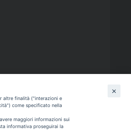
altre finalità ("interazioni e
GALLERIE FOTOGRAFICHE
cità") come specificato nella
 avere maggiori informazioni sui
GALLERIE VIDEO
sta informativa proseguirai la