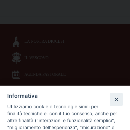
Francesco
per
P
le
o
Giornate
s
della
t
valorizzazione
LA NOSTRA DIOCESI
N
2022
a
IL VESCOVO
v
i
g
AGENDA PASTORALE
a
t
Informativa
DOCUMENTI PASTORALI
i
Utilizziamo cookie o tecnologie simili per
o
finalità tecniche e, con il tuo consenso, anche per
ORARI MESSE
n
altre finalità ("interazioni e funzionalità semplici",
"miglioramento dell'esperienza", "misurazione" e