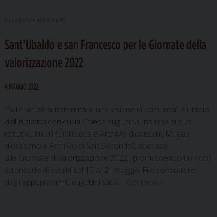
IN EVIDENZA MESE
,
NEWS
Sant’Ubaldo e san Francesco per le Giornate della
valorizzazione 2022
4 MAGGIO 2022
“Sulle vie della fraternità in una visione di comunità” è il titolo
dell’iniziativa con cui la Chiesa eugubina, insieme ai suoi
istituti culturali (Biblioteca e Archivio diocesani, Museo
diocesano e Archivio di San Secondo), aderisce
alle Giornate di valorizzazione 2022 , promuovendo un ricco
calendario di eventi dal 17 al 21 maggio. Filo conduttore
Sant’Ubaldo
degli appuntamenti eugubini sarà …
Continua
»
e
san