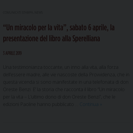
COMUNICATI STAMPA
,
NEWS
“Un miracolo per la vita”, sabato 6 aprile, la
presentazione del libro alla Sperelliana
3 APRILE 2019
Una testimonianza toccante, un inno alla vita, alla forza
dell’essere madre, alle vie nascoste della Provvidenza, che in
questa vicenda si sono manifestate in una telefonata di don
Oreste Benzi. E’ la storia che racconta il libro “Un miracolo
per la vita – L’ultimo dono di don Oreste Benzi”, che le
“Un
edizioni Paoline hanno pubblicato …
Continua
»
miracolo
per
la