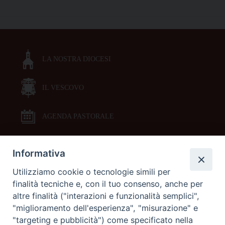
vita”,
P
sabato
o
6
s
aprile,
t
la
LA NOSTRA DIOCESI
N
presentazione
a
del
libro
IL VESCOVO
v
alla
i
Sperelliana
g
AGENDA PASTORALE
a
t
Informativa
DOCUMENTI PASTORALI
i
Utilizziamo cookie o tecnologie simili per
o
finalità tecniche e, con il tuo consenso, anche per
ORARI MESSE
n
altre finalità ("interazioni e funzionalità semplici",
"miglioramento dell'esperienza", "misurazione" e
LITURGIA DELLE ORE
"targeting e pubblicità") come specificato nella