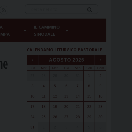
A
IL CAMMINO
AMPA
SINODALE
CALENDARIO LITURGICO PASTORALE
ne
‹
AGOSTO 2026
›
Lun
Mar
Mer
Gio
Ven
Sab
Dom
27
28
29
30
31
1
2
3
4
5
6
7
8
9
10
11
12
13
14
15
16
17
18
19
20
21
22
23
24
25
26
27
28
29
30
31
1
2
3
4
5
6