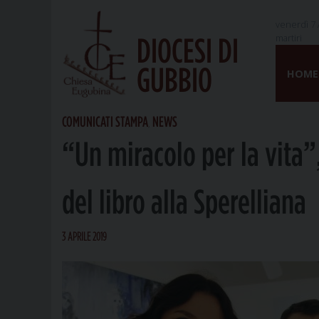
venerdì 7 
martiri
DIOCESI DI
Skip
GUBBIO
to
HOME
content
COMUNICATI STAMPA
NEWS
,
“Un miracolo per la vita”
del libro alla Sperelliana
3 APRILE 2019