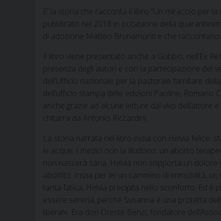
E’ la storia che racconta il libro “Un miracolo per l
pubblicato nel 2018 in occasione della quarantesima 
di adozione Matteo Brunamonti e che raccontano un 
Il libro viene presentato anche a Gubbio, nell’Ex Refe
presenza degli autori e con la partecipazione del v
dell’Ufficio nazionale per la pastorale familiare del
dell’ufficio stampa delle edizioni Paoline, Romano 
anche grazie ad alcune letture dal vivo dell’attore
chitarra da Antonio Riccardini.
La storia narrata nel libro inizia con Helvia felic
le acque. I medici non la illudono: un aborto terap
non nascerà sana. Helvia non sopporta un dolore che
abortito. Inizia per lei un cammino di immobilità,
tanta fatica, Helvia precipita nello sconforto. Ed è
essere serena, perché Susanna è una protetta della
libera!». Era don Oreste Benzi, fondatore dell’Ass