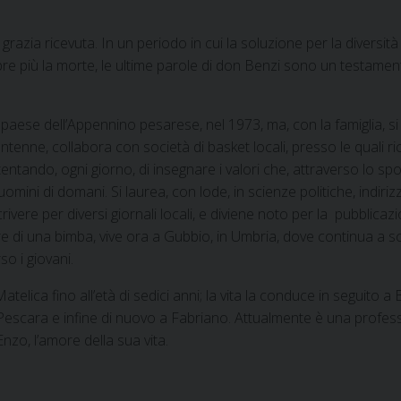
 grazia ricevuta. In un periodo in cui la soluzione per la diversità 
e più la morte, le ultime parole di don Benzi sono un testamen
paese dell’Appennino pesarese, nel 1973, ma, con la famiglia, si
tenne, collabora con società di basket locali, presso le quali ric
tentando, ogni giorno, di insegnare i valori che, attraverso lo spo
mini di domani. Si laurea, con lode, in scienze politiche, indiriz
vere per diversi giornali locali, e diviene noto per la pubblicaz
 di una bimba, vive ora a Gubbio, in Umbria, dove continua a sc
o i giovani.
telica fino all’età di sedici anni; la vita la conduce in seguito a
 Pescara e infine di nuovo a Fabriano. Attualmente è una profes
Enzo, l’amore della sua vita.