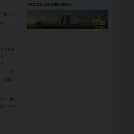
PICCOLACCOGLIENZA
fisica o
to
opre il
rt,
zo
ione del
rivere,
 Bernalda,
sionista