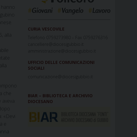
ne hanno
eugubino
_____________________________________________
anese.
CURIA VESCOVILE
, alla
Telefono 0759273980 – Fax 0759276316
cancelliere@diocesigubbio.it
abile
amministrazione@diocesigubbio.it
ntate
UFFICIO DELLE COMUNICAZIONI
alla
SOCIALI
comunicazione@diocesigubbio.it
 rompono
ba che
BIAR – BIBLIOTECA E ARCHIVIO
e aveva
DIOCESANO
 dopo
a: «Devi
a e
sanna