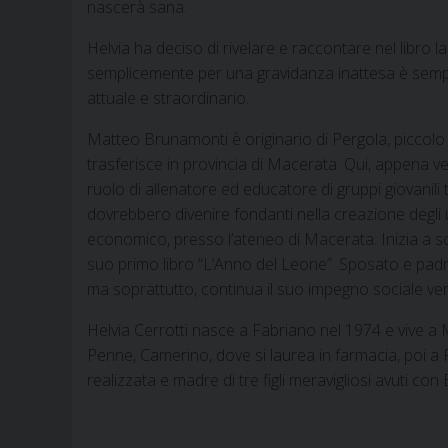
nascerà sana.
Helvia ha deciso di rivelare e raccontare nel libro la
semplicemente per una gravidanza inattesa è sempr
attuale e straordinario.
Matteo Brunamonti è originario di Pergola, piccolo 
trasferisce in provincia di Macerata. Qui, appena ven
ruolo di allenatore ed educatore di gruppi giovanili 
dovrebbero divenire fondanti nella creazione degli uo
economico, presso l’ateneo di Macerata. Inizia a scri
suo primo libro “L’Anno del Leone”. Sposato e padre
ma soprattutto, continua il suo impegno sociale vers
Helvia Cerrotti nasce a Fabriano nel 1974 e vive a Ma
Penne, Camerino, dove si laurea in farmacia, poi a
realizzata e madre di tre figli meravigliosi avuti con 