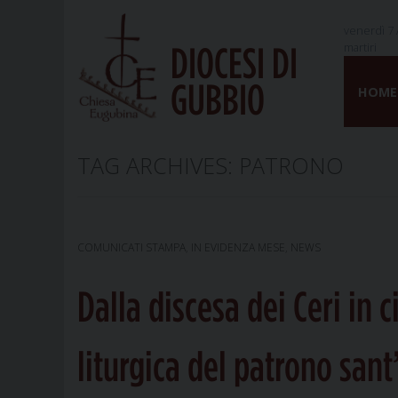
venerdì 7 
martiri
DIOCESI DI
Skip
GUBBIO
to
HOME
content
TAG ARCHIVES:
PATRONO
COMUNICATI STAMPA
,
IN EVIDENZA MESE
,
NEWS
Dalla discesa dei Ceri in 
liturgica del patrono sant