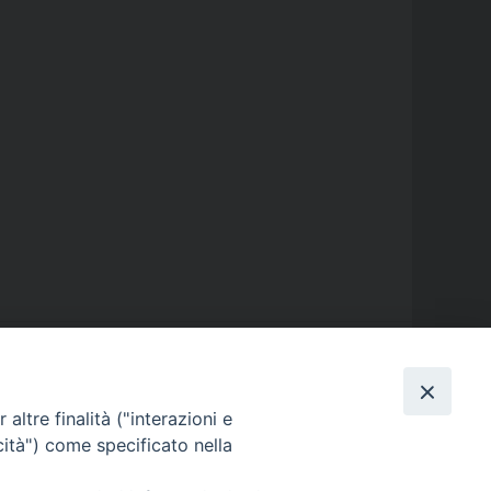
altre finalità ("interazioni e
GALLERIE FOTOGRAFICHE
cità") come specificato nella
GALLERIE VIDEO