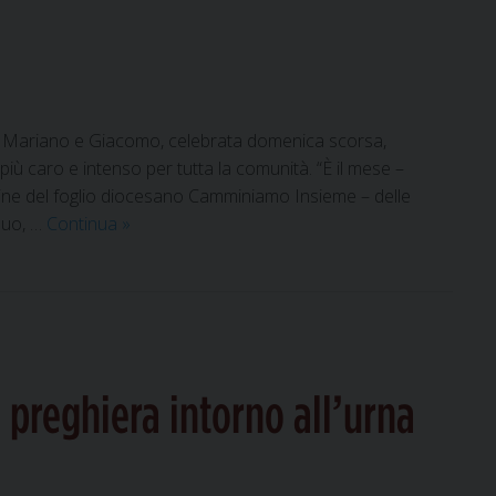
nti Mariano e Giacomo, celebrata domenica scorsa,
iù caro e intenso per tutta la comunità. “È il mese –
gine del foglio diocesano Camminiamo Insieme – delle
Dalla
iduo, …
Continua
»
discesa
dei
Ceri
in
città
fino
n preghiera intorno all’urna
alla
memoria
liturgica