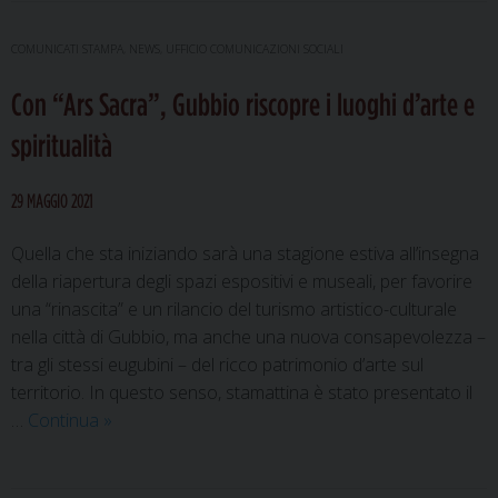
i
viandanti
COMUNICATI STAMPA
,
NEWS
,
UFFICIO COMUNICAZIONI SOCIALI
del
Con “Ars Sacra”, Gubbio riscopre i luoghi d’arte e
tredicesimo
pellegrinaggio
spiritualità
“Il
Sentiero
29 MAGGIO 2021
di
Francesco”
Quella che sta iniziando sarà una stagione estiva all’insegna
della riapertura degli spazi espositivi e museali, per favorire
una “rinascita” e un rilancio del turismo artistico-culturale
nella città di Gubbio, ma anche una nuova consapevolezza –
tra gli stessi eugubini – del ricco patrimonio d’arte sul
territorio. In questo senso, stamattina è stato presentato il
Con
…
Continua
»
“Ars
Sacra”,