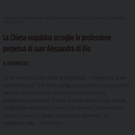
della
Passione:
la
COMUNICATI STAMPA
,
NEWS
,
UFFICIO COMUNICAZIONI SOCIALI
,
UFFICIO DI PASTORALE
VOCAZIONALE
Settimana
Santa
La Chiesa eugubina accoglie la professione
a
Gubbio
perpetua di suor Alessandra di Dio
e
Umbertide
10 SETTEMBRE 2021
“Je te fiancerai a moi dans la tendresse – ti fidanzerò a me
con tenerezza”. È la frase raffigurata sull’icona sacra scelta
da suor Alessandra di Dio per annunciare la sua
professione perpetua. Parole che infondono il suo amore
totalizzante verso Dio e verso il prossimo, che il vescovo
Luciano Paolucci Bedini consacrerà domenica 12
La
settembre, alle …
Continua
»
Chiesa