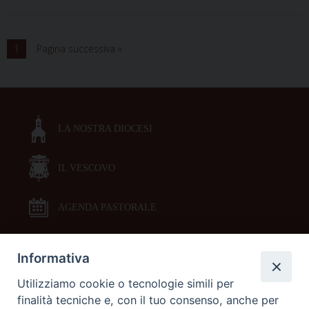
“Ubaldo
vescovo,
ambasciatore
1
Pagina successiva »
del
Cielo”
LA NOSTRA DIOCESI
IL VESCOVO
AGENDA PASTORALE
Informativa
DOCUMENTI PASTORALI
Utilizziamo cookie o tecnologie simili per
finalità tecniche e, con il tuo consenso, anche per
ORARI MESSE