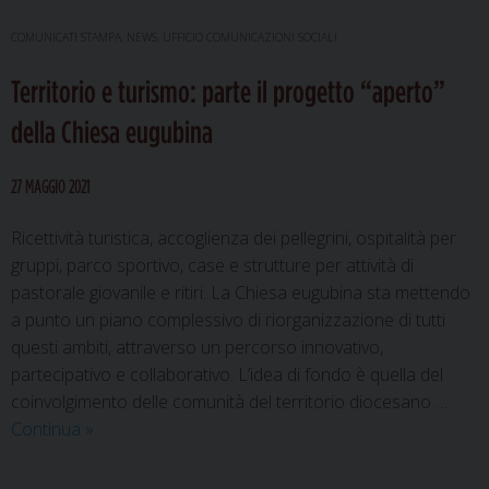
Gubbio
riscopre
COMUNICATI STAMPA
,
NEWS
,
UFFICIO COMUNICAZIONI SOCIALI
i
Territorio e turismo: parte il progetto “aperto”
luoghi
d’arte
della Chiesa eugubina
e
spiritualità
27 MAGGIO 2021
Ricettività turistica, accoglienza dei pellegrini, ospitalità per
gruppi, parco sportivo, case e strutture per attività di
pastorale giovanile e ritiri. La Chiesa eugubina sta mettendo
a punto un piano complessivo di riorganizzazione di tutti
questi ambiti, attraverso un percorso innovativo,
partecipativo e collaborativo. L’idea di fondo è quella del
coinvolgimento delle comunità del territorio diocesano …
Territorio
Continua
»
e
turismo: