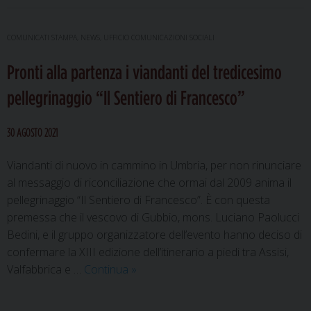
in
preghiera
COMUNICATI STAMPA
,
NEWS
,
UFFICIO COMUNICAZIONI SOCIALI
intorno
Pronti alla partenza i viandanti del tredicesimo
all’urna
di
pellegrinaggio “Il Sentiero di Francesco”
sant’Ubaldo
30 AGOSTO 2021
Viandanti di nuovo in cammino in Umbria, per non rinunciare
al messaggio di riconciliazione che ormai dal 2009 anima il
pellegrinaggio “Il Sentiero di Francesco”. È con questa
premessa che il vescovo di Gubbio, mons. Luciano Paolucci
Bedini, e il gruppo organizzatore dell’evento hanno deciso di
confermare la XIII edizione dell’itinerario a piedi tra Assisi,
Pronti
Valfabbrica e …
Continua
»
alla
partenza