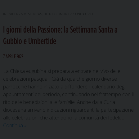
2022:
in
IN EVIDENZA MESE
,
NEWS
,
UFFICIO COMUNICAZIONI SOCIALI
cammino
I giorni della Passione: la Settimana Santa a
con
il
Gubbio e Umbertide
Cantico
7 APRILE 2022
La Chiesa eugubina si prepara a entrare nel vivo delle
celebrazioni pasquali. Già da qualche giorno diverse
parrocchie hanno iniziato a diffondere il calendario degli
appuntamenti del periodo, continuando nel frattempo con il
rito delle benedizioni alle famiglie. Anche dalla Curia
diocesana arrivano indicazioni riguardanti la partecipazione
alle celebrazioni che attendono la comunità dei fedeli, …
I
Continua
»
giorni