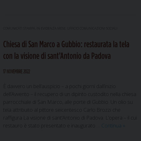
storie
di
don
Leonardo
COMUNICATI STAMPA
,
IN EVIDENZA MESE
,
UFFICIO COMUNICAZIONI SOCIALI
Giannelli:
Chiesa di San Marco a Gubbio: restaurata la tela
vent’anni
di
con la visione di sant’Antonio da Padova
missione
raccontati
17 NOVEMBRE 2022
in
teatro
È davvero un bell’auspicio – a pochi giorni dall’inizio
dell’Avvento – il recupero di un dipinto custodito nella chiesa
parrocchiale di San Marco, alle porte di Gubbio. Un olio su
tela attribuito al pittore seicentesco Carlo Brozzi che
raffigura La visione di sant’Antonio di Padova. L’opera – il cui
Chiesa
restauro è stato presentato e inaugurato …
Continua
»
di