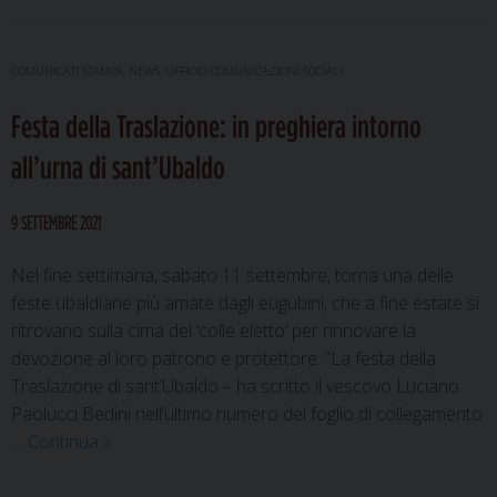
eugubina
accoglie
la
COMUNICATI STAMPA
,
NEWS
,
UFFICIO COMUNICAZIONI SOCIALI
professione
Festa della Traslazione: in preghiera intorno
perpetua
di
all’urna di sant’Ubaldo
suor
Alessandra
9 SETTEMBRE 2021
di
Dio
Nel fine settimana, sabato 11 settembre, torna una delle
feste ubaldiane più amate dagli eugubini, che a fine estate si
ritrovano sulla cima del ‘colle eletto’ per rinnovare la
devozione al loro patrono e protettore. “La festa della
Traslazione di sant’Ubaldo – ha scritto il vescovo Luciano
Paolucci Bedini nell’ultimo numero del foglio di collegamento
Festa
…
Continua
»
della
Traslazione: