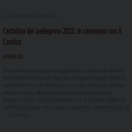
San
Marco
a
NEWS
,
UFFICIO COMUNICAZIONI SOCIALI
Gubbio:
Cartolina del pellegrino 2022: in cammino con il
restaur
la
Cantico
tela
con
14 APRILE 2022
la
visione
Non poteva che essere la suggestiva cornice della chiesa
di
della Vittorina e il parco della Riconciliazione, luogo simbolo
sant’An
dell’incontro tra san Francesco e il Lupo, a fare da sfondo,
da
sabato scorso, alla presentazione della Cartolina del
Padova
pellegrino 2022. Si tratta del dono che la PiccolAccoglienza,
l’ufficio diocesano che assiste i pellegrini in cammino lungo la
Cartolina
…
Continua
»
del
pellegrino