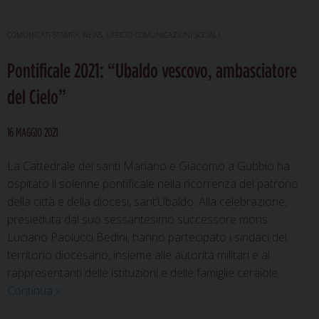
parte
il
COMUNICATI STAMPA
,
NEWS
,
UFFICIO COMUNICAZIONI SOCIALI
progetto
Pontificale 2021: “Ubaldo vescovo, ambasciatore
“aperto”
della
del Cielo”
Chiesa
eugubina
16 MAGGIO 2021
La Cattedrale dei santi Mariano e Giacomo a Gubbio ha
ospitato il solenne pontificale nella ricorrenza del patrono
della città e della diocesi, sant’Ubaldo. Alla celebrazione,
presieduta dal suo sessantesimo successore mons.
Luciano Paolucci Bedini, hanno partecipato i sindaci del
territorio diocesano, insieme alle autorità militari e ai
rappresentanti delle istituzioni e delle famiglie ceraiole. …
Pontificale
Continua
»
2021: