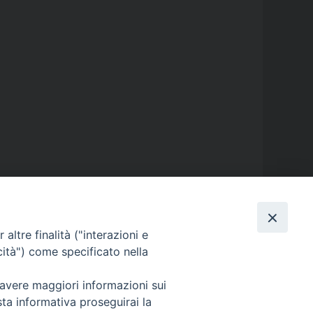
altre finalità ("interazioni e
GALLERIE FOTOGRAFICHE
cità") come specificato nella
 avere maggiori informazioni sui
GALLERIE VIDEO
sta informativa proseguirai la