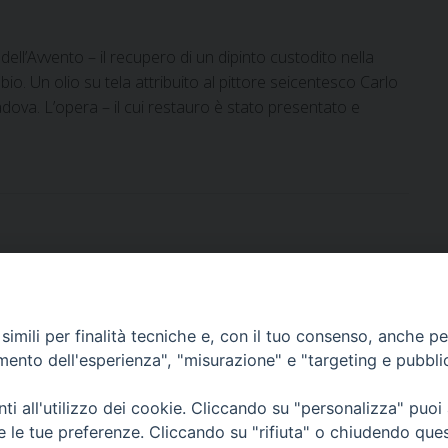
 dell’Avvento – il recupero di un dipinto custodito nella
io. Un olio su tela attribuito al pittore seicentesco Carlo
adova. L’opera – il cui restauro è stato presentato e
imili per finalità tecniche e, con il tuo consenso, anche per 
DOCUMENTI PASTORALI
amento dell'esperienza", "misurazione" e "targeting e pubbli
i all'utilizzo dei cookie. Cliccando su "personalizza" puoi
ORARI MESSE
re le tue preferenze. Cliccando su "rifiuta" o chiudendo que