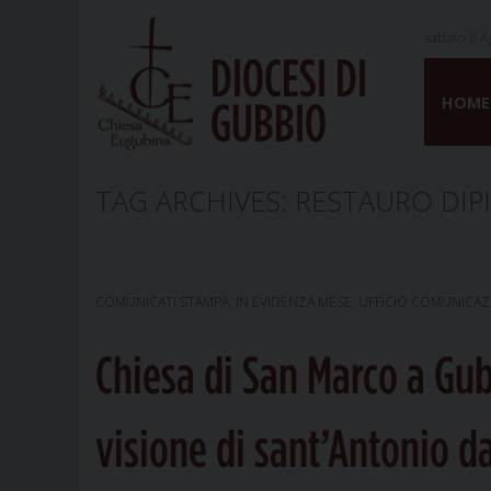
sabato 8 A
DIOCESI DI
Skip
to
HOME
GUBBIO
content
TAG ARCHIVES:
RESTAURO DIP
COMUNICATI STAMPA
,
IN EVIDENZA MESE
,
UFFICIO COMUNICAZI
Chiesa di San Marco a Gubb
visione di sant’Antonio 