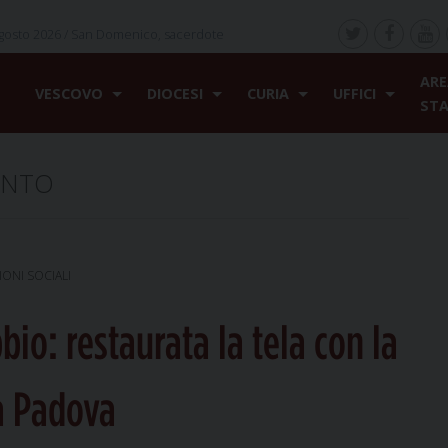
gosto 2026 /
San Domenico, sacerdote
ARE
VESCOVO
DIOCESI
CURIA
UFFICI
ST
INTO
ONI SOCIALI
io: restaurata la tela con la
da Padova