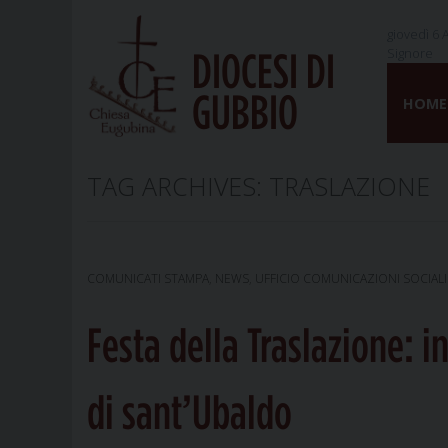
giovedì 6 
Signore
DIOCESI DI
Skip
GUBBIO
to
HOME
content
TAG ARCHIVES:
TRASLAZIONE
COMUNICATI STAMPA
,
NEWS
,
UFFICIO COMUNICAZIONI SOCIALI
Festa della Traslazione: i
di sant’Ubaldo