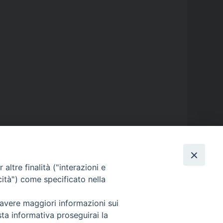
altre finalità ("interazioni e
GALLERIE FOTOGRAFICHE
cità") come specificato nella
 avere maggiori informazioni sui
GALLERIE VIDEO
sta informativa proseguirai la