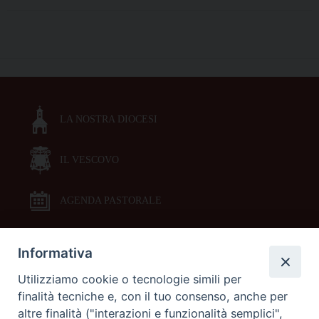
diocesana:
due
giornate
P
aperte
o
a
s
tutti
t
i
LA NOSTRA DIOCESI
N
battezzati
a
della
Chiesa
IL VESCOVO
v
eugubina
i
g
AGENDA PASTORALE
a
t
Informativa
DOCUMENTI PASTORALI
i
Utilizziamo cookie o tecnologie simili per
o
finalità tecniche e, con il tuo consenso, anche per
ORARI MESSE
n
altre finalità ("interazioni e funzionalità semplici",