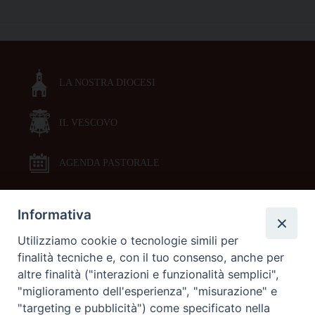
vita”,
P
sabato
o
6
s
aprile,
t
la
LA NOSTRA DIOCESI
N
presentazione
a
del
libro
IL VESCOVO
v
alla
i
Sperelliana
g
AGENDA PASTORALE
a
t
Informativa
DOCUMENTI PASTORALI
i
Utilizziamo cookie o tecnologie simili per
o
finalità tecniche e, con il tuo consenso, anche per
ORARI MESSE
n
altre finalità ("interazioni e funzionalità semplici",
"miglioramento dell'esperienza", "misurazione" e
LITURGIA DELLE ORE
"targeting e pubblicità") come specificato nella