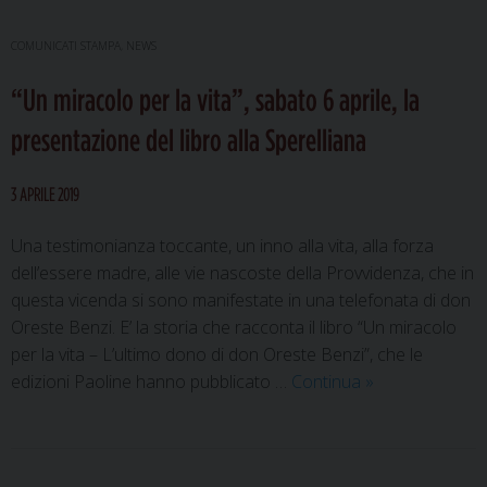
COMUNICATI STAMPA
,
NEWS
“Un miracolo per la vita”, sabato 6 aprile, la
presentazione del libro alla Sperelliana
3 APRILE 2019
Una testimonianza toccante, un inno alla vita, alla forza
dell’essere madre, alle vie nascoste della Provvidenza, che in
questa vicenda si sono manifestate in una telefonata di don
Oreste Benzi. E’ la storia che racconta il libro “Un miracolo
per la vita – L’ultimo dono di don Oreste Benzi”, che le
“Un
edizioni Paoline hanno pubblicato …
Continua
»
miracolo
per
la