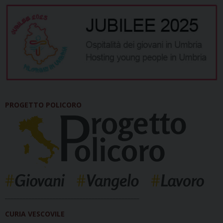
PROGETTO POLICORO
_____________________________________________
CURIA VESCOVILE