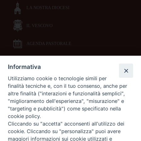
LA NOSTRA DIOCESI
IL VESCOVO
AGENDA PASTORALE
Informativa
DOCUMENTI PASTORALI
Utilizziamo cookie o tecnologie simili per
finalità tecniche e, con il tuo consenso, anche per
ORARI MESSE
altre finalità ("interazioni e funzionalità semplici",
"miglioramento dell'esperienza", "misurazione" e
LITURGIA DELLE ORE
"targeting e pubblicità") come specificato nella
cookie policy.
Cliccando su "accetta" acconsenti all'utilizzo dei
GALLERIE FOTOGRAFICHE
cookie. Cliccando su "personalizza" puoi avere
maggiori informazioni sui cookie utilizzati e