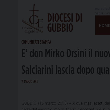
mercoledì
Santa Mari
DIOCESI DI
Skip
GUBBIO
to
HOME
content
COMUNICATI STAMPA
E’ don Mirko Orsini il nu
Salciarini lascia dopo qu
15 MARZO 2013
GUBBIO (15 marzo 2013) – A due mesi esatti dalla
parte del vescovo, mons. Mario Ceccobelli, del nuov