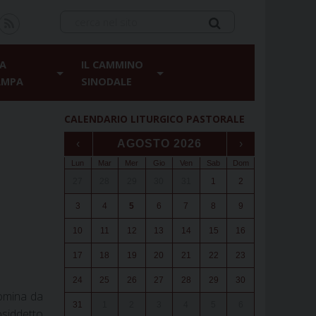
A
IL CAMMINO
AMPA
SINODALE
CALENDARIO LITURGICO PASTORALE
‹
AGOSTO 2026
›
Lun
Mar
Mer
Gio
Ven
Sab
Dom
27
28
29
30
31
1
2
3
4
5
6
7
8
9
10
11
12
13
14
15
16
17
18
19
20
21
22
23
24
25
26
27
28
29
30
nomina da
31
1
2
3
4
5
6
osiddetto