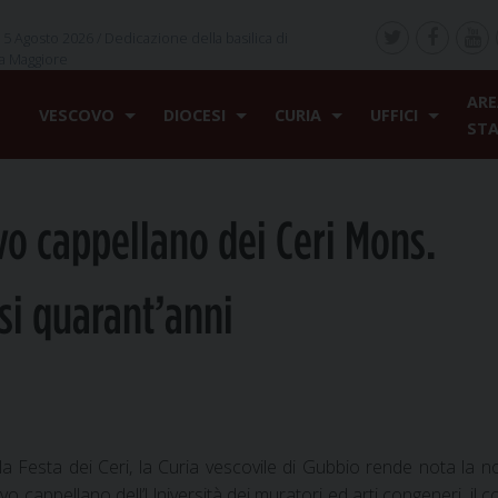
 5 Agosto 2026 /
Dedicazione della basilica di
a Maggiore
ARE
VESCOVO
DIOCESI
CURIA
UFFICI
ST
ovo cappellano dei Ceri Mons.
asi quarant’anni
 Festa dei Ceri, la Curia vescovile di Gubbio rende nota la 
o cappellano dell’Università dei muratori ed arti congeneri, il c