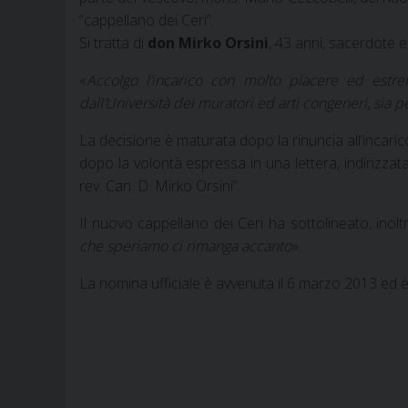
“cappellano dei Ceri”.
Si tratta di
don Mirko Orsini
, 43 anni, sacerdote e
«
Accolgo l’incarico con molto piacere ed estre
dall’Università dei muratori ed arti congeneri, sia 
La decisione è maturata dopo la rinuncia all’incarico
dopo la volontà espressa in una lettera, indirizzata
rev. Can. D. Mirko Orsini”.
Il nuovo cappellano dei Ceri ha sottolineato, inoltr
che speriamo ci rimanga accanto
».
La nomina ufficiale è avvenuta il 6 marzo 2013 ed è