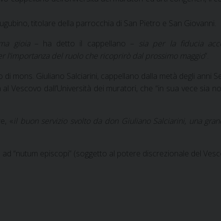
ugubino, titolare della parrocchia di San Pietro e San Giovanni.
ma gioia
– ha detto il cappellano –
sia per la fiducia ac
per l’importanza del ruolo che ricoprirò dal prossimo maggio
”.
 di mons. Giuliano Salciarini, cappellano dalla metà degli anni Se
 al Vescovo dall’Università dei muratori, che “in sua vece sia no
e, «
il buon servizio svolto da don Giuliano Salciarini, una gran
 ad “nutum episcopi” (soggetto al potere discrezionale del Vesc