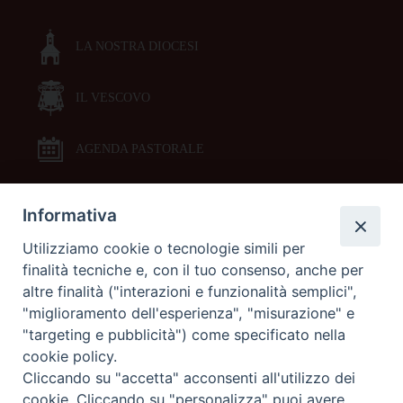
LA NOSTRA DIOCESI
IL VESCOVO
AGENDA PASTORALE
Informativa
DOCUMENTI PASTORALI
Utilizziamo cookie o tecnologie simili per
finalità tecniche e, con il tuo consenso, anche per
ORARI MESSE
altre finalità ("interazioni e funzionalità semplici",
"miglioramento dell'esperienza", "misurazione" e
LITURGIA DELLE ORE
"targeting e pubblicità") come specificato nella
cookie policy.
Cliccando su "accetta" acconsenti all'utilizzo dei
GALLERIE FOTOGRAFICHE
cookie. Cliccando su "personalizza" puoi avere