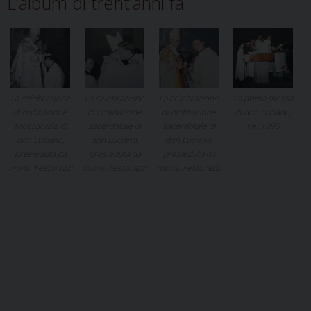
L’album di trent’anni fa
La celebrazione
La celebrazione
La celebrazione
La prima messa
di ordinazione
di ordinazione
di ordinazione
di don Luciano,
sacerdotale di
sacerdotale di
sacerdotale di
nel 1995
don Luciano,
don Luciano,
don Luciano,
presieduta da
presieduta da
presieduta da
mons. Festorazzi
mons. Festorazzi
mons. Festorazzi