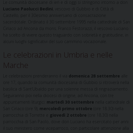
Le comunità diocesane di ieri e di oggi si stringono intorno a don
Luciano Paolucci Bedini
, vescovo di Gubbio e di Città di
Castello, per il 30esimo anniversario di consacrazione
sacerdotale. Ordinato il 30 settembre 1995 nella cattedrale di San
Ciriaco ad Ancona da mons. Franco Festorazzi, il vescovo Luciano
ha scelto di vivere questo traguardo con sobrietà e gratitudine, in
alcuni luoghi significativi del suo cammino vocazionale.
Le celebrazioni in Umbria e nelle
Marche
Le celebrazioni prenderanno il via
domenica 28 settembre
alle
ore 17, quando la comunità diocesana di Gubbio si ritroverà nella
basilica di Sant’Ubaldo per una solenne messa di ringraziamento.
Seguiranno poi nella diocesi di origine, ad Ancona, con tre
appuntamenti liturgici:
martedì 30 settembre
nella cattedrale di
San Ciriaco (ore 9),
mercoledì primo ottobre
(ore 18.30) nella
parrocchia di Torrette e
giovedì 2 ottobre
(ore 18.30) nella
parrocchia di San Paolo, dove don Luciano ha esercitato per anni
il suo ministero come viceparroco, con particolare attenzione alla