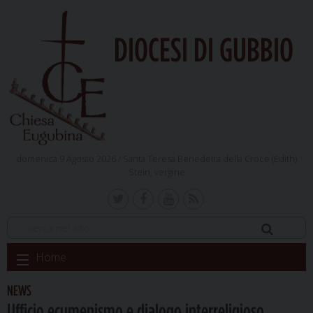
DIOCESI DI GUBBIO
domenica 9 Agosto 2026 /
Santa Teresa Benedetta della Croce (Edith)
Stein, vergine
Skip
Home
to
content
NEWS
Ufficio ecumenismo e dialogo interreligioso