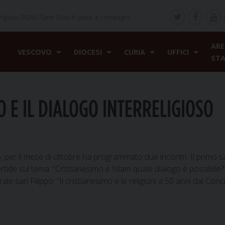
Agosto 2026 /
Santi Sisto II, papa, e compagni,
ARE
VESCOVO
DIOCESI
CURIA
UFFICI
ST
O E IL DIALOGO INTERRELIGIOSO
so, per il mese di ottobre ha programmato due incontri. Il primo 
de sul tema: “Cristianesimo e Islam quale dialogo è possibile?”.
 san Filippo: “Il cristianesimo e le religioni a 50 anni dal Conci