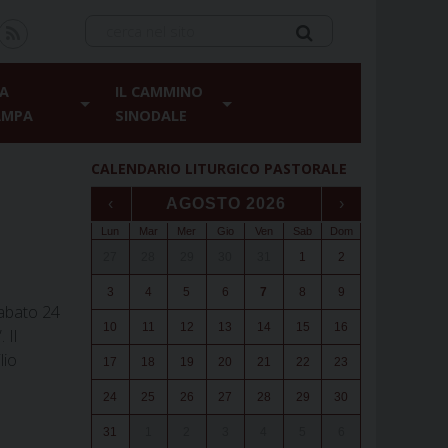
A
IL CAMMINO
AMPA
SINODALE
CALENDARIO LITURGICO PASTORALE
‹
AGOSTO 2026
›
Lun
Mar
Mer
Gio
Ven
Sab
Dom
27
28
29
30
31
1
2
3
4
5
6
7
8
9
sabato 24
10
11
12
13
14
15
16
 Il
lio
17
18
19
20
21
22
23
24
25
26
27
28
29
30
31
1
2
3
4
5
6