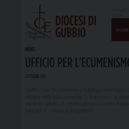
venerdì 7 
martiri
DIOCESI DI
Skip
GUBBIO
to
HOME
content
NEWS
UFFICIO PER L'ECUMENISM
2 OTTOBRE 2015
L'ufficio per l'Ecumenismo e il dialogo interreligio
ottobre nella sala comunale “S. Francesco” a Umberti
secondo sabato 31 ottobre presso il Centro Pastorale
Vaticano II – bilanci e prospettive”.