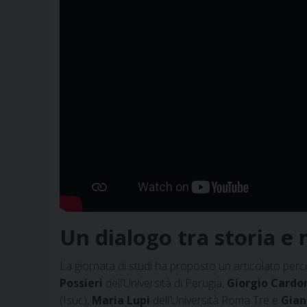
Un dialogo tra storia 
La giornata di studi ha proposto un articolato perc
Possieri
dell’Università di Perugia,
Giorgio Cardo
(Isuc),
Maria Lupi
dell’Università Roma Tre e
Gian