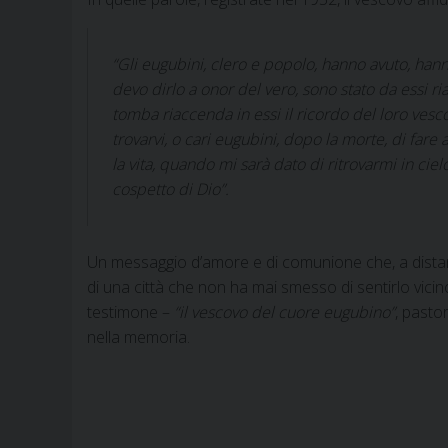
“Gli eugubini, clero e popolo, hanno avuto, hann
devo dirlo a onor del vero, sono stato da essi r
tomba riaccenda in essi il ricordo del loro vesco
trovarvi, o cari eugubini, dopo la morte, di fare
la vita, quando mi sarà dato di ritrovarmi in ciel
cospetto di Dio”.
Un messaggio d’amore e di comunione che, a distanz
di una città che non ha mai smesso di sentirlo vici
testimone –
“il vescovo del cuore eugubino”
, pasto
nella memoria.