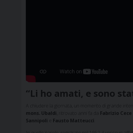
“Li ho amati, e sono sta
A chiudere la giornata, un momento di grande intens
mons. Ubaldi
, ritrovato anni fa da
Fabrizio Cece
Sannipoli
e
Fausto Matteucci
.
In quelle parole, registrate nel 1952, il vescovo affi