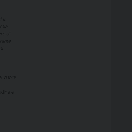
 e,
 mia
ero di
urante
al
al cuore
udine e