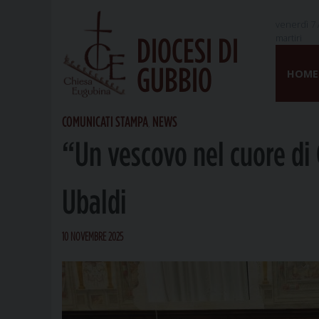
venerdì 7 
martiri
DIOCESI DI
Skip
GUBBIO
to
HOME
content
COMUNICATI STAMPA
NEWS
,
“Un vescovo nel cuore di 
Ubaldi
10 NOVEMBRE 2025