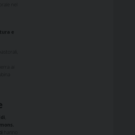
orale nel
tura e
pastorali,
uerra ai
gubina
e
ldi
,
mons.
ti
hanno