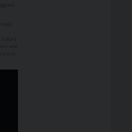
aggiava,
 nella
a statura
e il cane
a era un