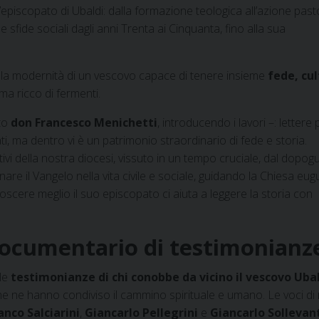
l’episcopato di Ubaldi: dalla formazione teologica all’azione past
sfide sociali dagli anni Trenta ai Cinquanta, fino alla sua
la modernità di un vescovo capace di tenere insieme
fede, cul
ma ricco di fermenti.
to
don Francesco Menichetti
, introducendo i lavori –: lettere 
i, ma dentro vi è un patrimonio straordinario di fede e storia.
ativi della nostra diocesi, vissuto in un tempo cruciale, dal dopog
nare il Vangelo nella vita civile e sociale, guidando la Chiesa eu
scere meglio il suo episcopato ci aiuta a leggere la storia con
 documentario di testimonianz
le
testimonianze di chi conobbe da vicino il vescovo Uba
 che ne hanno condiviso il cammino spirituale e umano. Le voci di
nco Salciarini
,
Giancarlo Pellegrini
e
Giancarlo Sollevan