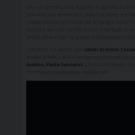
Una sala gremita, molti eugubini di ogni età, studi
sessantesimo anniversario della sua morte, si è tra
collaborazione con l’Università di Perugia, Roma Tre
restituire alla città il profilo storico e spirituale d
tempo attraversato da guerre, trasformazioni socia
L’incontro si è aperto con i
saluti di mons. Lucia
eredità di fede, carità e intelligenza pastorale lascia
Gubbio, Paola Salciarini
, che ha sottolineato il l
che intreccia spiritualità e identità civile.