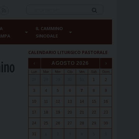
A
IL CAMMINO
AMPA
SINODALE
CALENDARIO LITURGICO PASTORALE
mino
‹
AGOSTO 2026
›
Lun
Mar
Mer
Gio
Ven
Sab
Dom
27
28
29
30
31
1
2
3
4
5
6
7
8
9
10
11
12
13
14
15
16
17
18
19
20
21
22
23
24
25
26
27
28
29
30
31
1
2
3
4
5
6