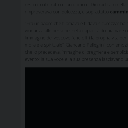
restituito il ritratto di un uomo di Dio radicato nel
rimproverava con dolcezza, e soprattutto
cammina
“Era un padre che ti amava e ti dava sicurezza” ha r
vicinanza alle persone, nella capacità di chiamare o
l’immagine del vescovo “che offrì la propria vita per
morale e spirituale”. Giancarlo Pellegrini, con emozi
che lo precedeva, immagine di preghiera e semplicità
evento: la sua voce e la sua presenza lasciavano un