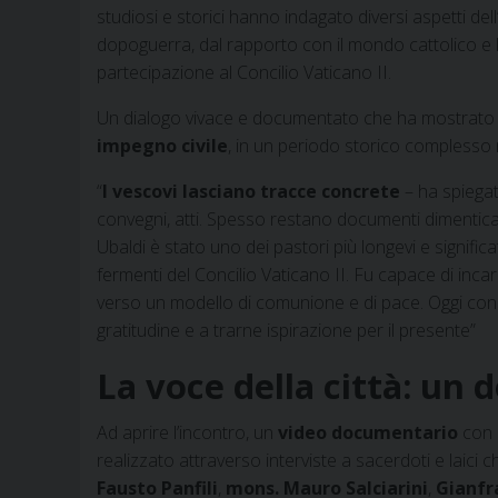
studiosi e storici hanno indagato diversi aspetti del
dopoguerra, dal rapporto con il mondo cattolico e le 
partecipazione al Concilio Vaticano II.
Un dialogo vivace e documentato che ha mostrato 
impegno civile
, in un periodo storico complesso 
“
I vescovi lasciano tracce concrete
– ha spiega
convegni, atti. Spesso restano documenti dimenticat
Ubaldi è stato uno dei pastori più longevi e signific
fermenti del Concilio Vaticano II. Fu capace di incar
verso un modello di comunione e di pace. Oggi cono
gratitudine e a trarne ispirazione per il presente”
La voce della città: un
Ad aprire l’incontro, un
video documentario
con 
realizzato attraverso interviste a sacerdoti e laici
Fausto Panfili
,
mons. Mauro Salciarini
,
Gianfra