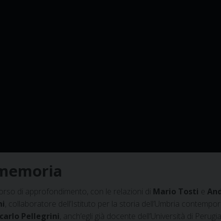
e memoria
orso di approfondimento, con le relazioni di
Mario Tosti
e
An
ni
, collaboratore dell’Istituto per la storia dell’Umbria contemp
carlo Pellegrini
, anch’egli già docente dell’Università di Perugia