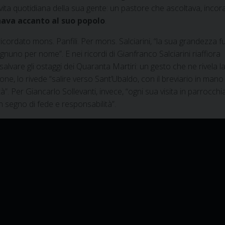
la vita quotidiana della sua gente: un pastore che ascoltava, incor
va accanto al suo popolo
.
icordato mons. Panfili. Per mons. Salciarini, “la sua grandezza fu
gnuno per nome”. E nei ricordi di Gianfranco Salciarini riaffiora
 salvare gli ostaggi dei Quaranta Martiri: un gesto che ne rivela l
one, lo rivede “salire verso Sant’Ubaldo, con il breviario in mano 
”. Per Giancarlo Sollevanti, invece, “ogni sua visita in parrocchi
 segno di fede e responsabilità”.