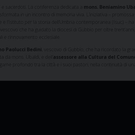
osi e sacerdoti. La conferenza dedicata a
mons. Beniamino Uba
sformata in un incontro di memoria viva. L’iniziativa – promossa 
 e l’Istituto per la storia dell’Umbria contemporanea (Isuc) – ha
i un vescovo che ha guidato la diocesi di Gubbio per oltre trent’anni
li e rinnovamento ecclesiale.
no Paolucci Bedini
, vescovo di Gubbio, che ha ricordato la gr
ta da mons. Ubaldi, e dell’
assessore alla Cultura del Comun
egame profondo tra la città e i suoi pastori, nella continuità di un