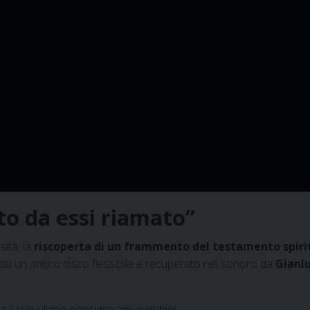
to da essi riamato”
ità: la
riscoperta di un frammento del testamento spirit
su un antico disco flessibile e recuperato nel sonoro da
Gianl
da il suo ultimo pensiero agli eugubini: