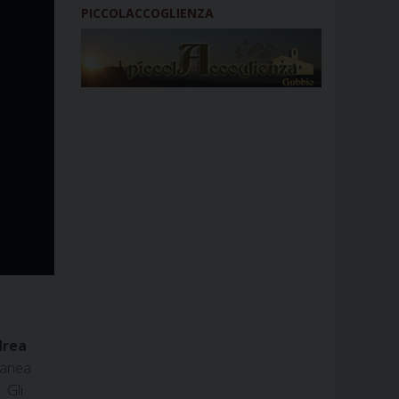
PICCOLACCOGLIENZA
drea
oranea
. Gli