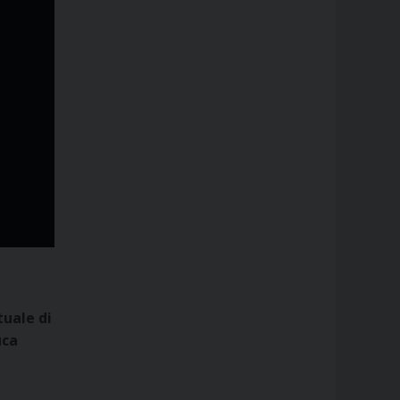
uale di
uca