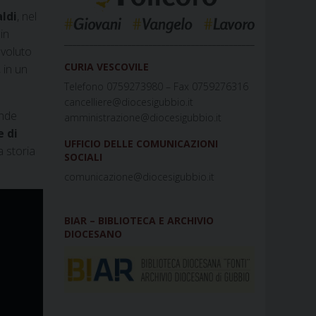
ldi
, nel
in
_____________________________________________
 voluto
CURIA VESCOVILE
, in un
Telefono 0759273980 – Fax 0759276316
cancelliere@diocesigubbio.it
ande
amministrazione@diocesigubbio.it
e di
UFFICIO DELLE COMUNICAZIONI
a storia
SOCIALI
comunicazione@diocesigubbio.it
BIAR – BIBLIOTECA E ARCHIVIO
DIOCESANO