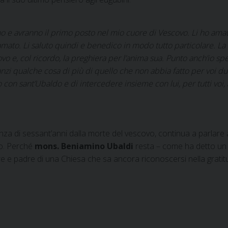
o e avranno il primo posto nel mio cuore di Vescovo. Li ho amati
iamato. Li saluto quindi e benedico in modo tutto particolare. La
vo e, col ricordo, la preghiera per l’anima sua. Punto anch’io sp
 anzi qualche cosa di più di quello che non abbia fatto per voi d
o con sant’Ubaldo e di intercedere insieme con lui, per tutti voi, 
a di sessant’anni dalla morte del vescovo, continua a parlare 
no. Perché
mons. Beniamino Ubaldi
resta – come ha detto un
re e padre di una Chiesa che sa ancora riconoscersi nella gratit