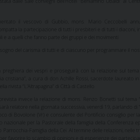
stata dalle sale convegni dell’Hotel “Beniamino Ubaldi” al Centr
tato il vescovo di Gubbio, mons. Mario Ceccobelli ann
ta la partecipazione di tutti i presbiteri e di tutti i diaconi, i
li e a quelli che fanno parte dei gruppi e dei movimenti.
sogno del carisma di tutti e di ciascuno per programmare il no
la preghiera dei vespri e proseguirà con la relazione sul tem
cristiana”, a cura di don Achille Rossi, sacerdote laureato in f
a rivista “L’Altrapagina” di Città di Castello.
revista invece la relazione di mons. Renzo Bonetti sul tema “
arà relatore nella giornata successiva, venerdì 19, parlando di “
o di Bovolone (Vr) e consulente del Pontificio consiglio per la 
io nazionale per la Pastorale della famiglia della Conferenza e
 Parrocchia-Famiglia della Cei. Al termine delle relazioni, nelle t
 per favorire lo scambio di opinioni e di esperienze dei partecipan