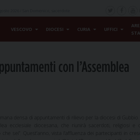
gosto 2026 /
San Domenico, sacerdote
ARE
VESCOVO
DIOCESI
CURIA
UFFICI
ST
appuntamenti con l’Assemblea
mana densa di appuntamenti di rilievo per la diocesi di Gubbio
ea ecclesiale diocesana, che riunirà sacerdoti, religiosi e 
 che sei”. Quest’anno, vista l’affluenza dei partecipanti in cresc