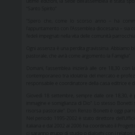
ultime edizioni, la sede dell’assemblea è stata spo
“Santo Spirito”
“Spero che, come lo scorso anno – ha commen
l’appuntamento con l’Assemblea diocesana – sia compat
fedeli impegnati nella vita delle comunità parrocchia
Ogni assenza è una perdita gravissima. Abbiamo bi
pastorale, che avrà come argomento la Famiglia”.
Domani, l’assemblea inizierà alle ore 18,30 con 
contemporaneo tra idolatria del mercato e profezia 
responsabile e coordinatore della casa editrice e dell
Giovedì 18 settembre, sempre dalle ore 18,30, è p
immagine e somiglianza di Dio”. Lo stesso Bonetti s
risorsa pastorale”. Don Renzo Bonetti è oggi parroc
Nel periodo 1995-2002 è stato direttore dell’Uffic
italiana e dal 2002 al 2006 ha coordinato il Progetto
ci saranno gruppi di studio o dialoghi con i relatori,