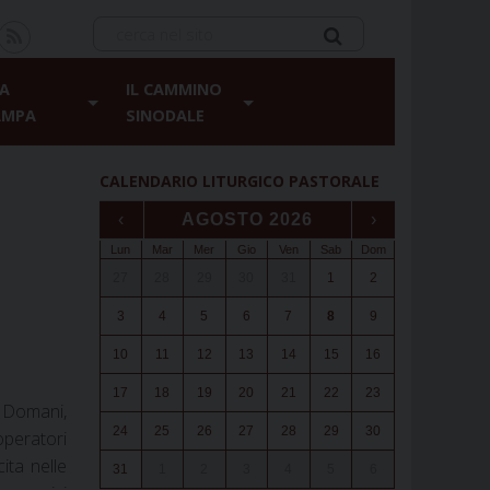
A
IL CAMMINO
AMPA
SINODALE
CALENDARIO LITURGICO PASTORALE
‹
AGOSTO 2026
›
Lun
Mar
Mer
Gio
Ven
Sab
Dom
27
28
29
30
31
1
2
3
4
5
6
7
8
9
10
11
12
13
14
15
16
17
18
19
20
21
22
23
. Domani,
24
25
26
27
28
29
30
operatori
ita nelle
31
1
2
3
4
5
6