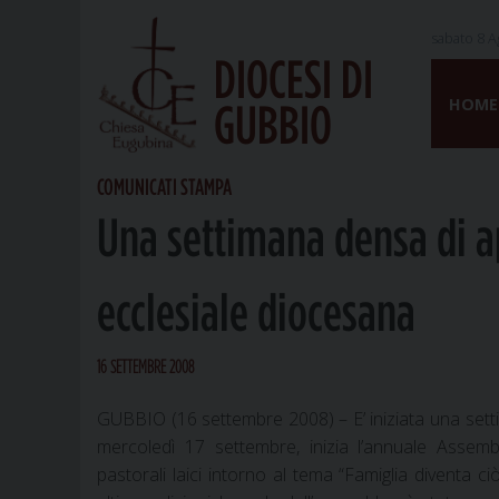
sabato 8 A
DIOCESI DI
Skip
to
HOME
GUBBIO
content
COMUNICATI STAMPA
Una settimana densa di 
ecclesiale diocesana
16 SETTEMBRE 2008
GUBBIO (16 settembre 2008) – E’ iniziata una setti
mercoledì 17 settembre, inizia l’annuale Assembl
pastorali laici intorno al tema “Famiglia diventa ciò