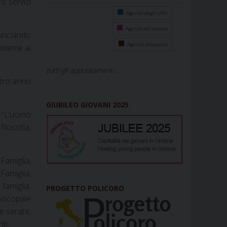
o servizi
Agenda degli uffici
Agenda del vescovo
unciando
Agenda diocesana
nsieme ai
tutti gli appuntamenti...
stro anno
GIUBILEO GIOVANI 2025
a “L’uomo
ilosofia,
Famiglia,
Famiglia,
famiglia.
PROGETTO POLICORO
piscopale
re serate,
ti.