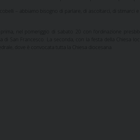
belli – abbiamo bisogno di parlare, di ascoltarci, di stimarci e 
rima, nel pomeriggio di sabato 20 con l’ordinazione presbit
a di San Francesco. La seconda, con la festa della Chiesa loca
edrale, dove è convocata tutta la Chiesa diocesana.