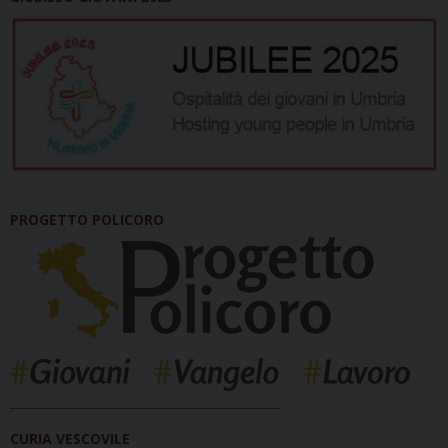
PROGETTO POLICORO
_____________________________________________
CURIA VESCOVILE