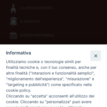
LA NOSTRA DIOCESI
IL VESCOVO
AGENDA PASTORALE
Informativa
DOCUMENTI PASTORALI
Utilizziamo cookie o tecnologie simili per
finalità tecniche e, con il tuo consenso, anche per
ORARI MESSE
altre finalità ("interazioni e funzionalità semplici",
"miglioramento dell'esperienza", "misurazione" e
LITURGIA DELLE ORE
"targeting e pubblicità") come specificato nella
cookie policy.
Cliccando su "accetta" acconsenti all'utilizzo dei
GALLERIE FOTOGRAFICHE
cookie. Cliccando su "personalizza" puoi avere