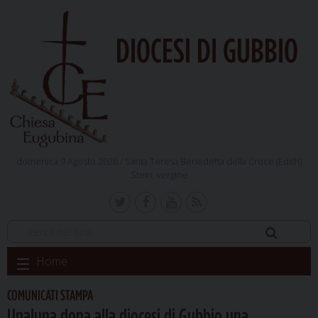
DIOCESI DI GUBBIO
domenica 9 Agosto 2026 /
Santa Teresa Benedetta della Croce (Edith)
Stein, vergine
Skip
Home
to
content
COMUNICATI STAMPA
Unaluna dona alla diocesi di Gubbio una