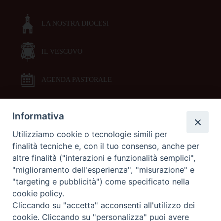
LA NOSTRA DIOCESI
IL VESCOVO
AGENDA PASTORALE
Informativa
DOCUMENTI PASTORALI
Utilizziamo cookie o tecnologie simili per
finalità tecniche e, con il tuo consenso, anche per
ORARI MESSE
altre finalità ("interazioni e funzionalità semplici",
"miglioramento dell'esperienza", "misurazione" e
LITURGIA DELLE ORE
"targeting e pubblicità") come specificato nella
cookie policy.
Cliccando su "accetta" acconsenti all'utilizzo dei
GALLERIE FOTOGRAFICHE
cookie. Cliccando su "personalizza" puoi avere