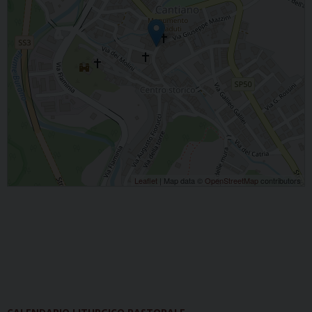
Leaflet
| Map data ©
OpenStreetMap
contributors