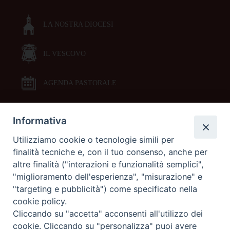
LA NOSTRA DIOCESI
IL VESCOVO
AGENDA PASTORALE
Informativa
DOCUMENTI PASTORALI
Utilizziamo cookie o tecnologie simili per
finalità tecniche e, con il tuo consenso, anche per
ORARI MESSE
altre finalità ("interazioni e funzionalità semplici",
"miglioramento dell'esperienza", "misurazione" e
LITURGIA DELLE ORE
"targeting e pubblicità") come specificato nella
cookie policy.
Cliccando su "accetta" acconsenti all'utilizzo dei
GALLERIE FOTOGRAFICHE
cookie. Cliccando su "personalizza" puoi avere