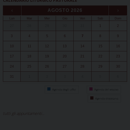
CALENDARIO LITURGICO PASTORALE
‹
AGOSTO 2026
›
Lun
Mar
Mer
Gio
Ven
Sab
Dom
27
28
29
30
31
1
2
3
4
5
6
7
8
9
10
11
12
13
14
15
16
17
18
19
20
21
22
23
24
25
26
27
28
29
30
31
1
2
3
4
5
6
Agenda degli uffici
Agenda del vescovo
Agenda diocesana
tutti gli appuntamenti...