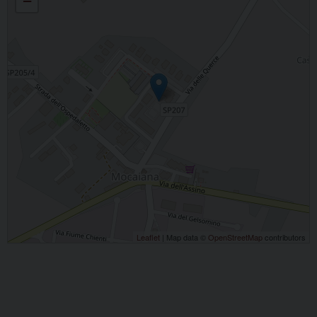
−
Leaflet
| Map data ©
OpenStreetMap
contributors