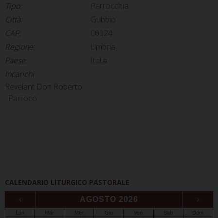
Tipo:
Parrocchia
Città:
Gubbio
CAP:
06024
Regione:
Umbria
Paese:
Italia
Incarichi
Revelant Don Roberto
: Parroco
CALENDARIO LITURGICO PASTORALE
‹
AGOSTO 2026
›
Lun
Mar
Mer
Gio
Ven
Sab
Dom