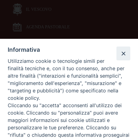
IL VESCOVO
AGENDA PASTORALE
Informativa
DOCUMENTI PASTORALI
Utilizziamo cookie o tecnologie simili per
finalità tecniche e, con il tuo consenso, anche per
ORARI MESSE
altre finalità ("interazioni e funzionalità semplici",
"miglioramento dell'esperienza", "misurazione" e
LITURGIA DELLE ORE
"targeting e pubblicità") come specificato nella
cookie policy.
Cliccando su "accetta" acconsenti all'utilizzo dei
GALLERIE FOTOGRAFICHE
cookie. Cliccando su "personalizza" puoi avere
maggiori informazioni sui cookie utilizzati e
personalizzare le tue preferenze. Cliccando su
GALLERIE VIDEO
"rifiuta" o chiudendo questa informativa proseguirai