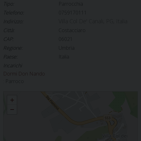
Tipo:
Parrocchia
Telefono:
0759170111
Villa Col De' Canali, PG, Italia
Indirizzo:
Città:
Costacciaro
CAP:
06021
Regione:
Umbria
Paese:
Italia
Incarichi
Dormi Don Nando
: Parroco
VILLA COL DE CANALI - SANT'APOLLINARE
+
−