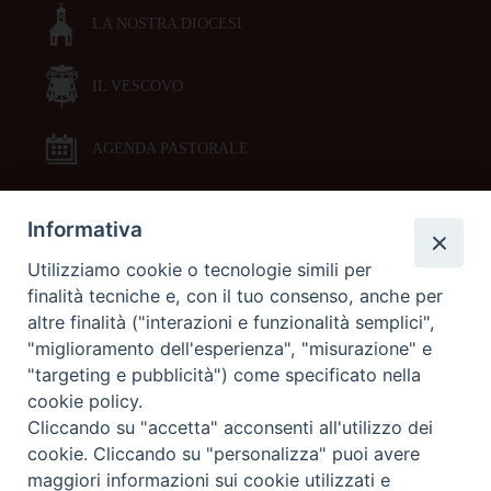
LA NOSTRA DIOCESI
IL VESCOVO
AGENDA PASTORALE
Informativa
DOCUMENTI PASTORALI
Utilizziamo cookie o tecnologie simili per
finalità tecniche e, con il tuo consenso, anche per
ORARI MESSE
altre finalità ("interazioni e funzionalità semplici",
"miglioramento dell'esperienza", "misurazione" e
LITURGIA DELLE ORE
"targeting e pubblicità") come specificato nella
cookie policy.
Cliccando su "accetta" acconsenti all'utilizzo dei
GALLERIE FOTOGRAFICHE
cookie. Cliccando su "personalizza" puoi avere
maggiori informazioni sui cookie utilizzati e