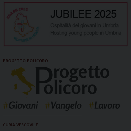
PROGETTO POLICORO
_____________________________________________
CURIA VESCOVILE