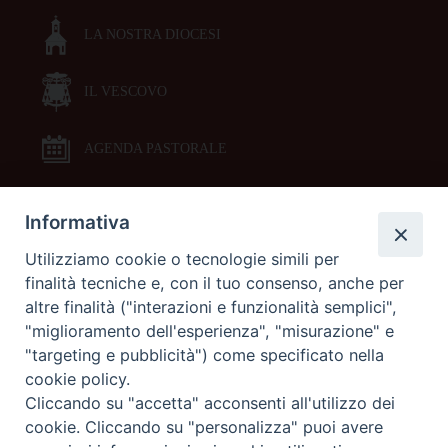
LA NOSTRA DIOCESI
IL VESCOVO
AGENDA PASTORALE
Informativa
DOCUMENTI PASTORALI
Utilizziamo cookie o tecnologie simili per
finalità tecniche e, con il tuo consenso, anche per
ORARI MESSE
altre finalità ("interazioni e funzionalità semplici",
"miglioramento dell'esperienza", "misurazione" e
LITURGIA DELLE ORE
"targeting e pubblicità") come specificato nella
cookie policy.
Cliccando su "accetta" acconsenti all'utilizzo dei
GALLERIE FOTOGRAFICHE
cookie. Cliccando su "personalizza" puoi avere