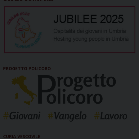
PROGETTO POLICORO
_____________________________________________
CURIA VESCOVILE