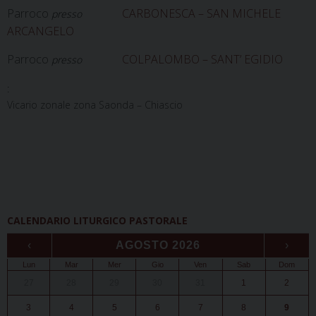
Parroco
CARBONESCA – SAN MICHELE
presso
ARCANGELO
Parroco
COLPALOMBO – SANT’ EGIDIO
presso
:
Vicario zonale zona Saonda – Chiascio
CALENDARIO LITURGICO PASTORALE
‹
AGOSTO 2026
›
Lun
Mar
Mer
Gio
Ven
Sab
Dom
27
28
29
30
31
1
2
3
4
5
6
7
8
9