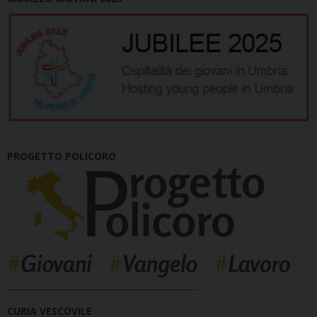
PROGETTO POLICORO
_____________________________________________
CURIA VESCOVILE