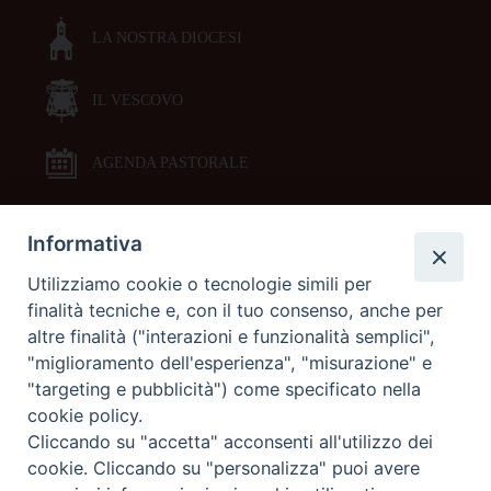
LA NOSTRA DIOCESI
IL VESCOVO
AGENDA PASTORALE
Informativa
DOCUMENTI PASTORALI
Utilizziamo cookie o tecnologie simili per
finalità tecniche e, con il tuo consenso, anche per
ORARI MESSE
altre finalità ("interazioni e funzionalità semplici",
"miglioramento dell'esperienza", "misurazione" e
LITURGIA DELLE ORE
"targeting e pubblicità") come specificato nella
cookie policy.
Cliccando su "accetta" acconsenti all'utilizzo dei
GALLERIE FOTOGRAFICHE
cookie. Cliccando su "personalizza" puoi avere