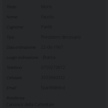
Mons.
Titolo:
Fausto
Nome:
Panfili
Cognome:
Presbitero diocesano
Tipo:
22-06-1967
Data ordinazione:
Branca
Luogo ordinazione:
0759273872
Telefono:
3333660332
Cellulare:
f.panfili@tin.it
Email:
Residenza:
Canonico della Cattedrale