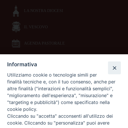
LA NOSTRA DIOCESI
IL VESCOVO
AGENDA PASTORALE
Informativa
DOCUMENTI PASTORALI
Utilizziamo cookie o tecnologie simili per
finalità tecniche e, con il tuo consenso, anche per
ORARI MESSE
altre finalità ("interazioni e funzionalità semplici",
"miglioramento dell'esperienza", "misurazione" e
LITURGIA DELLE ORE
"targeting e pubblicità") come specificato nella
cookie policy.
Cliccando su "accetta" acconsenti all'utilizzo dei
GALLERIE FOTOGRAFICHE
cookie. Cliccando su "personalizza" puoi avere